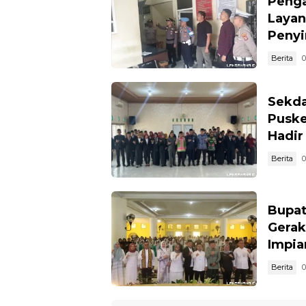
Penga
Layan
Peny
Berita
0
Sekda
Puske
Hadir
Berita
0
Bupat
Gerak
Impia
Berita
0