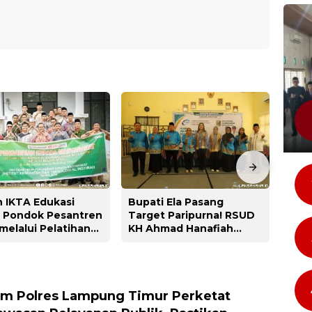
Dose
 IKTA Edukasi
Bupati Ela Pasang
Desa
i Pondok Pesantren
Target Paripurna! RSUD
Ban
 melalui Pelatihan
KH Ahmad Hanafiah
Masy
n Visual untuk
Jalani Ujian Penentu
Lin
anye Lingkungan
Akreditasi LAM-KPRS
Peny
Lin
m Polres Lampung Timur Perketat