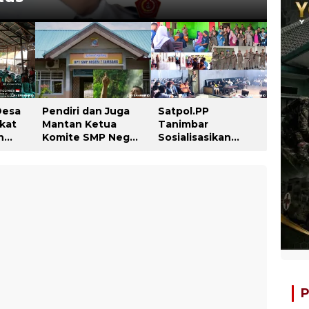
Desa
Pendiri dan Juga
Satpol.PP
akat
Mantan Ketua
Tanimbar
h
Komite SMP Negeri
Sosialisasikan
sih
7 Tambang Angkat
Perda Nomor 26
Bicara, Begini
dan 28 Tahun 2013
Kisahnya !!
P