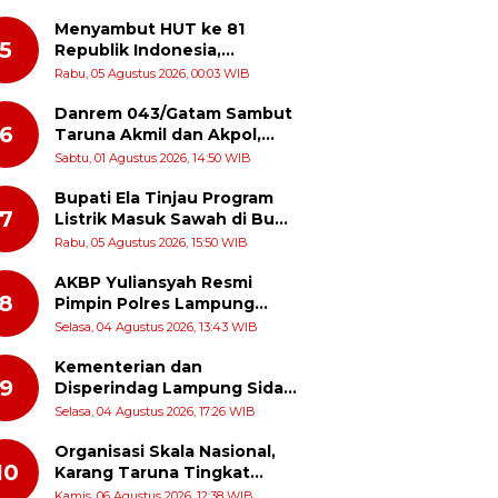
Dialogis ke Pasar dan Rumah
Ibadah
Menyambut HUT ke 81
5
Republik Indonesia,
Momentum Menghidupkan
Rabu, 05 Agustus 2026, 00:03 WIB
Kembali Semangat Juang
Para Pahlawan
Danrem 043/Gatam Sambut
6
Taruna Akmil dan Akpol,
Perkuat Sinergi dan
Sabtu, 01 Agustus 2026, 14:50 WIB
Pengabdian untuk
Masyarakat
Bupati Ela Tinjau Program
7
Listrik Masuk Sawah di Bumi
Harja, Petani Dapat Subsidi
Rabu, 05 Agustus 2026, 15:50 WIB
Pemasangan KWH
AKBP Yuliansyah Resmi
8
Pimpin Polres Lampung
Timur, Siap Lanjutkan
Selasa, 04 Agustus 2026, 13:43 WIB
Prestasi Gemilang AKBP Heti
Patmawati
Kementerian dan
9
Disperindag Lampung Sidak
Pabrik Tapioka di Lampung
Selasa, 04 Agustus 2026, 17:26 WIB
Timur, PPUKI Apresiasi
Langkah Pengawasan
Organisasi Skala Nasional,
10
Karang Taruna Tingkat
Provinsi Lampung Akan
Kamis, 06 Agustus 2026, 12:38 WIB