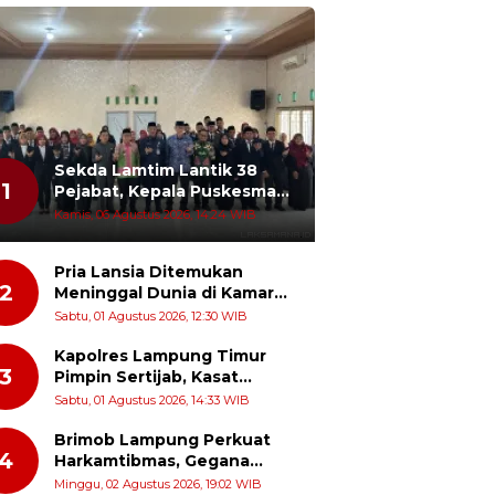
Sekda Lamtim Lantik 38
1
Pejabat, Kepala Puskesmas
Diminta Turun ke Lapangan
Kamis, 06 Agustus 2026, 14:24 WIB
dan Hadir di Tengah
Masyarakat
Pria Lansia Ditemukan
2
Meninggal Dunia di Kamar
Penginapan Wisma Mataram
n IKTA Gelar PKM di
Sabtu, 01 Agustus 2026, 12:30 WIB
Baru
 Lubuk Siam,
Kapolres Lampung Timur
gun Kepemimpinan
3
Pimpin Sertijab, Kasat
arakat Menuju
Narkoba dan Kapolsek
gkungan Sehat Bebas
Sabtu, 01 Agustus 2026, 14:33 WIB
Sekampung Udik Berganti
akit Berbasis
Brimob Lampung Perkuat
gkungan
4
Harkamtibmas, Gegana
Turun Langsung Patroli
Minggu, 02 Agustus 2026, 19:02 WIB