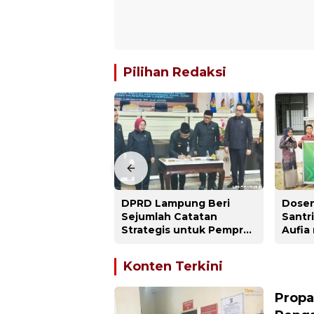
Pilihan Redaksi
DPRD Lampung Beri
Dosen
Sejumlah Catatan
Santr
Strategis untuk Pemprov
Aufia
dalam
Desai
Pertanggungjawaban
Kamp
Konten Terkini
APBD 2025
Propa