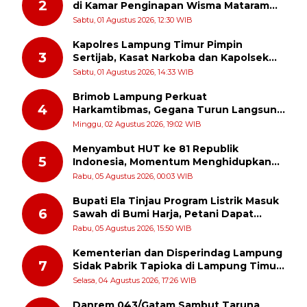
2
di Kamar Penginapan Wisma Mataram
Baru
Sabtu, 01 Agustus 2026, 12:30 WIB
Kapolres Lampung Timur Pimpin
3
Sertijab, Kasat Narkoba dan Kapolsek
Sekampung Udik Berganti
Sabtu, 01 Agustus 2026, 14:33 WIB
Brimob Lampung Perkuat
4
Harkamtibmas, Gegana Turun Langsung
Patroli Dialogis ke Pasar dan Rumah
Minggu, 02 Agustus 2026, 19:02 WIB
Ibadah
Menyambut HUT ke 81 Republik
5
Indonesia, Momentum Menghidupkan
Kembali Semangat Juang Para Pahlawan
Rabu, 05 Agustus 2026, 00:03 WIB
Bupati Ela Tinjau Program Listrik Masuk
6
Sawah di Bumi Harja, Petani Dapat
Subsidi Pemasangan KWH
Rabu, 05 Agustus 2026, 15:50 WIB
Kementerian dan Disperindag Lampung
7
Sidak Pabrik Tapioka di Lampung Timur,
PPUKI Apresiasi Langkah Pengawasan
Selasa, 04 Agustus 2026, 17:26 WIB
Danrem 043/Gatam Sambut Taruna