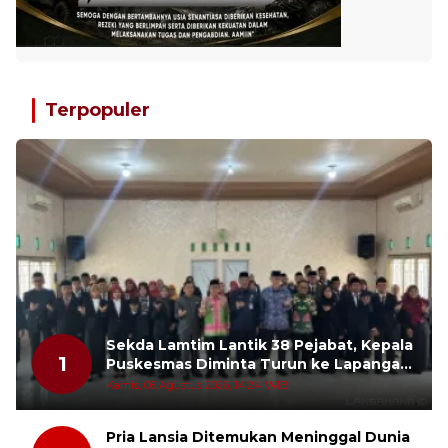
Terpopuler
Sekda Lamtim Lantik 38 Pejabat, Kepala
1
Puskesmas Diminta Turun ke Lapangan
dan Hadir di Tengah Masyarakat
Kamis, 06 Agustus 2026, 14:24 WIB
Pria Lansia Ditemukan Meninggal Dunia