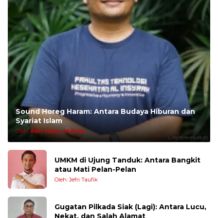
Sound Horeg Haram: Antara Budaya Hiburan dan
Syariat Islam
Oleh:
Adri Yanto, M.Kom
UMKM di Ujung Tanduk: Antara Bangkit
atau Mati Pelan-Pelan
Oleh: Jefri Taufik
Gugatan Pilkada Siak (Lagi): Antara Lucu,
Nekat, dan Salah Alamat