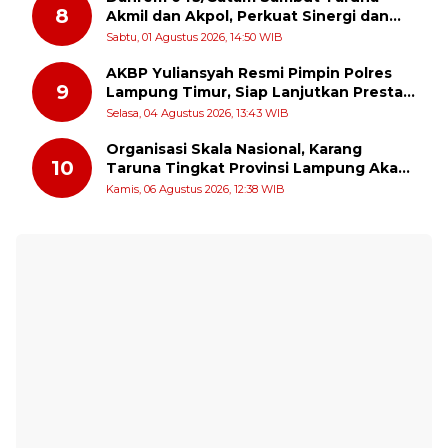
8
Akmil dan Akpol, Perkuat Sinergi dan
Pengabdian untuk Masyarakat
Sabtu, 01 Agustus 2026, 14:50 WIB
AKBP Yuliansyah Resmi Pimpin Polres
9
Lampung Timur, Siap Lanjutkan Prestasi
Gemilang AKBP Heti Patmawati
Selasa, 04 Agustus 2026, 13:43 WIB
Organisasi Skala Nasional, Karang
10
Taruna Tingkat Provinsi Lampung Akan
Melakukan Temu Karya pada tanggal 7
Kamis, 06 Agustus 2026, 12:38 WIB
dan 8 Agustus 2026