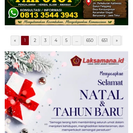
«
1
2
3
4
5
...
650
651
»