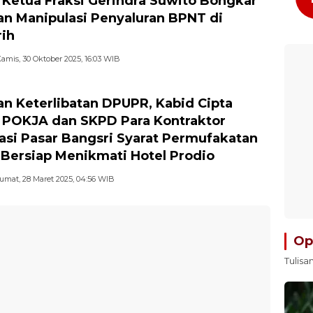
 Ketua Fraksi Gerindra Suwito Bongkar
n Manipulasi Penyaluran BPNT di
ih
amis, 30 Oktober 2025, 16:03 WIB
n Keterlibatan DPUPR, Kabid Cipta
 POKJA dan SKPD Para Kontraktor
asi Pasar Bangsri Syarat Permufakatan
 Bersiap Menikmati Hotel Prodio
umat, 28 Maret 2025, 04:56 WIB
Op
Tulisa