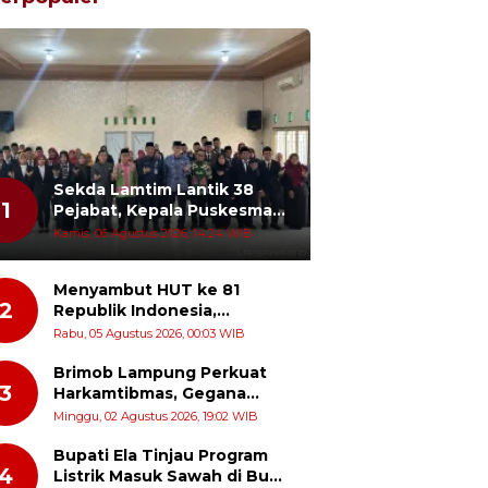
Sekda Lamtim Lantik 38
1
Pejabat, Kepala Puskesmas
Diminta Turun ke Lapangan
Kamis, 06 Agustus 2026, 14:24 WIB
dan Hadir di Tengah
Masyarakat
Menyambut HUT ke 81
2
Republik Indonesia,
Momentum Menghidupkan
Rabu, 05 Agustus 2026, 00:03 WIB
Kembali Semangat Juang
Para Pahlawan
Brimob Lampung Perkuat
3
Harkamtibmas, Gegana
Turun Langsung Patroli
Minggu, 02 Agustus 2026, 19:02 WIB
Dialogis ke Pasar dan Rumah
Ibadah
Bupati Ela Tinjau Program
4
Listrik Masuk Sawah di Bumi