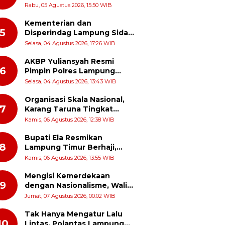
Harja, Petani Dapat Subsidi
Rabu, 05 Agustus 2026, 15:50 WIB
Pemasangan KWH
Kementerian dan
5
Disperindag Lampung Sidak
Pabrik Tapioka di Lampung
Selasa, 04 Agustus 2026, 17:26 WIB
Timur, PPUKI Apresiasi
Langkah Pengawasan
AKBP Yuliansyah Resmi
6
Pimpin Polres Lampung
Timur, Siap Lanjutkan
Selasa, 04 Agustus 2026, 13:43 WIB
Prestasi Gemilang AKBP Heti
Patmawati
Organisasi Skala Nasional,
7
Karang Taruna Tingkat
Provinsi Lampung Akan
Kamis, 06 Agustus 2026, 12:38 WIB
Melakukan Temu Karya pada
tanggal 7 dan 8 Agustus
Bupati Ela Resmikan
8
2026
Lampung Timur Berhaji,
Gerakan Menabung Syariah
Kamis, 06 Agustus 2026, 13:55 WIB
untuk Wujudkan Impian ke
Tanah Suci
Mengisi Kemerdekaan
9
dengan Nasionalisme, Wali
Nagari Talang Serukan
Jumat, 07 Agustus 2026, 00:02 WIB
Pengibaran Bendera Merah
Putih Sepanjang Agustus
Tak Hanya Mengatur Lalu
10
Lintas, Polantas Lampung