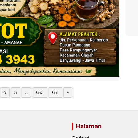
4
5
...
650
651
»
Halaman