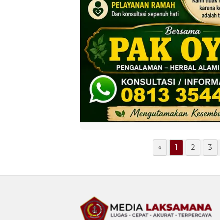
«
1
2
3