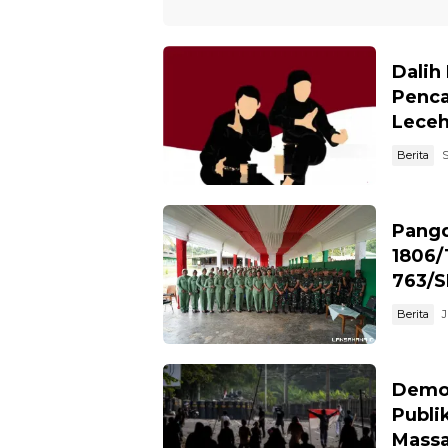
Dalih
Penca
Leceh
Berita
S
Pangd
1806/
763/
Berita
J
Demo 
Publi
Mass