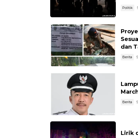
Politik
Proye
Sesua
dan Ta
Berita
S
Lampu
March
Berita
S
Lirik