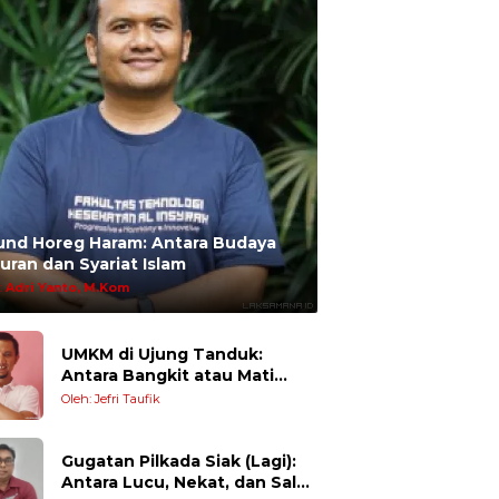
und Horeg Haram: Antara Budaya
uran dan Syariat Islam
:
Adri Yanto, M.Kom
UMKM di Ujung Tanduk:
Antara Bangkit atau Mati
Pelan-Pelan
Oleh: Jefri Taufik
Gugatan Pilkada Siak (Lagi):
Antara Lucu, Nekat, dan Salah