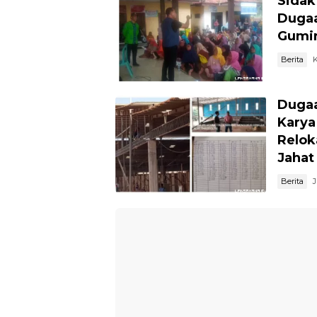
Sidak
Dugaa
Gumir
Berita
K
Dugaa
Karya
Relok
Jahat
Berita
J