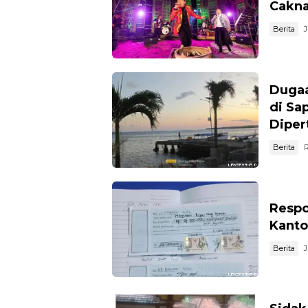
Cakna
Berita
J
Dugaa
di Sa
Diper
Berita
R
Respo
Kanto
Berita
J