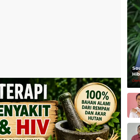
So
Hib
Oleh