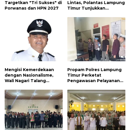
Targetkan "Tri Sukses" di
Lintas, Polantas Lampung
Porwanas dan HPN 2027
Timur Tunjukkan
Kepedulian Sosial
Mengisi Kemerdekaan
Propam Polres Lampung
dengan Nasionalisme,
Timur Perketat
Wali Nagari Talang
Pengawasan Pelayanan
Serukan Pengibaran
Publik, Pastikan Layanan
Bendera Merah Putih
Profesional dan Bebas
Sepanjang Agustus
Penyimpangan