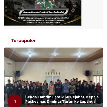
Terpopuler
Sekda Lamtim Lantik 38 Pejabat, Kepala
1
Puskesmas Diminta Turun ke Lapangan
dan Hadir di Tengah Masyarakat
Kamis, 06 Agustus 2026, 14:24 WIB