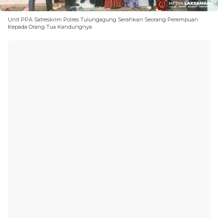
Unit PPA Satreskrim Polres Tulungagung Serahkan Seorang Perempuan
Kepada Orang Tua Kandungnya