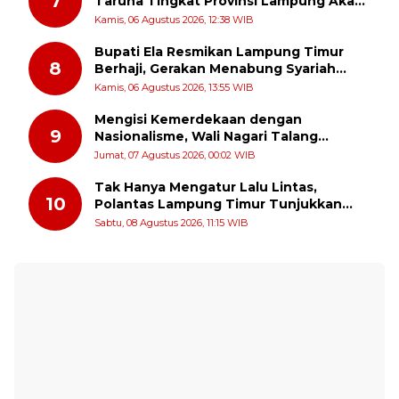
7
Taruna Tingkat Provinsi Lampung Akan
Melakukan Temu Karya pada tanggal 7
Kamis, 06 Agustus 2026, 12:38 WIB
dan 8 Agustus 2026
Bupati Ela Resmikan Lampung Timur
8
Berhaji, Gerakan Menabung Syariah
untuk Wujudkan Impian ke Tanah Suci
Kamis, 06 Agustus 2026, 13:55 WIB
Mengisi Kemerdekaan dengan
9
Nasionalisme, Wali Nagari Talang
Serukan Pengibaran Bendera Merah
Jumat, 07 Agustus 2026, 00:02 WIB
Putih Sepanjang Agustus
Tak Hanya Mengatur Lalu Lintas,
10
Polantas Lampung Timur Tunjukkan
Kepedulian Sosial
Sabtu, 08 Agustus 2026, 11:15 WIB