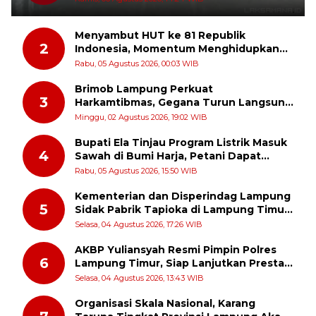
Menyambut HUT ke 81 Republik
2
Indonesia, Momentum Menghidupkan
Kembali Semangat Juang Para Pahlawan
Rabu, 05 Agustus 2026, 00:03 WIB
Brimob Lampung Perkuat
3
Harkamtibmas, Gegana Turun Langsung
Patroli Dialogis ke Pasar dan Rumah
Minggu, 02 Agustus 2026, 19:02 WIB
Ibadah
Bupati Ela Tinjau Program Listrik Masuk
4
Sawah di Bumi Harja, Petani Dapat
Subsidi Pemasangan KWH
Rabu, 05 Agustus 2026, 15:50 WIB
Kementerian dan Disperindag Lampung
5
Sidak Pabrik Tapioka di Lampung Timur,
PPUKI Apresiasi Langkah Pengawasan
Selasa, 04 Agustus 2026, 17:26 WIB
AKBP Yuliansyah Resmi Pimpin Polres
6
Lampung Timur, Siap Lanjutkan Prestasi
Gemilang AKBP Heti Patmawati
Selasa, 04 Agustus 2026, 13:43 WIB
Organisasi Skala Nasional, Karang