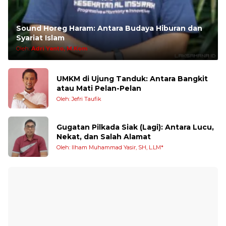
Sound Horeg Haram: Antara Budaya Hiburan dan
Syariat Islam
Oleh:
Adri Yanto, M.Kom
UMKM di Ujung Tanduk: Antara Bangkit
atau Mati Pelan-Pelan
Oleh: Jefri Taufik
Gugatan Pilkada Siak (Lagi): Antara Lucu,
Nekat, dan Salah Alamat
Oleh: Ilham Muhammad Yasir, SH, L.LM*