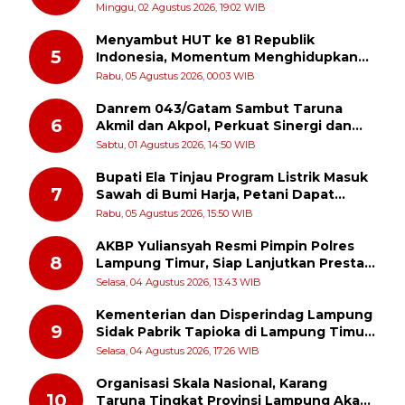
Patroli Dialogis ke Pasar dan Rumah
Minggu, 02 Agustus 2026, 19:02 WIB
Ibadah
Menyambut HUT ke 81 Republik
5
Indonesia, Momentum Menghidupkan
Kembali Semangat Juang Para Pahlawan
Rabu, 05 Agustus 2026, 00:03 WIB
Danrem 043/Gatam Sambut Taruna
6
Akmil dan Akpol, Perkuat Sinergi dan
Pengabdian untuk Masyarakat
Sabtu, 01 Agustus 2026, 14:50 WIB
Bupati Ela Tinjau Program Listrik Masuk
7
Sawah di Bumi Harja, Petani Dapat
Subsidi Pemasangan KWH
Rabu, 05 Agustus 2026, 15:50 WIB
AKBP Yuliansyah Resmi Pimpin Polres
8
Lampung Timur, Siap Lanjutkan Prestasi
Gemilang AKBP Heti Patmawati
Selasa, 04 Agustus 2026, 13:43 WIB
Kementerian dan Disperindag Lampung
9
Sidak Pabrik Tapioka di Lampung Timur,
PPUKI Apresiasi Langkah Pengawasan
Selasa, 04 Agustus 2026, 17:26 WIB
Organisasi Skala Nasional, Karang
10
Taruna Tingkat Provinsi Lampung Akan