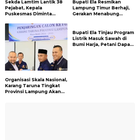
Sekda Lamtim Lantik 38
Bupati Ela Resmikan
Pejabat, Kepala
Lampung Timur Berhaji,
Puskesmas Diminta
Gerakan Menabung
Turun ke Lapangan dan
Syariah untuk Wujudkan
Hadir di Tengah
Impian ke Tanah Suci
Masyarakat
Bupati Ela Tinjau Program
Listrik Masuk Sawah di
Bumi Harja, Petani Dapat
Subsidi Pemasangan KWH
Organisasi Skala Nasional,
Karang Taruna Tingkat
Provinsi Lampung Akan
Melakukan Temu Karya
pada tanggal 7 dan 8
Agustus 2026