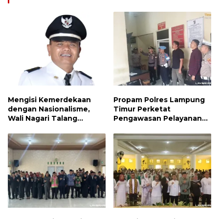
Mengisi Kemerdekaan
Propam Polres Lampung
dengan Nasionalisme,
Timur Perketat
Wali Nagari Talang
Pengawasan Pelayanan
Serukan Pengibaran
Publik, Pastikan Layanan
Bendera Merah Putih
Profesional dan Bebas
Sepanjang Agustus
Penyimpangan