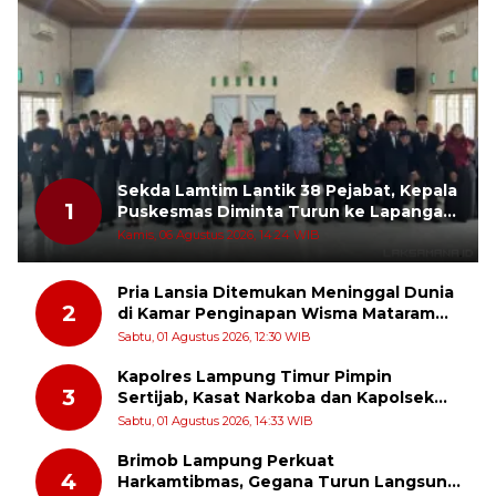
Sekda Lamtim Lantik 38 Pejabat, Kepala
1
Puskesmas Diminta Turun ke Lapangan
dan Hadir di Tengah Masyarakat
Kamis, 06 Agustus 2026, 14:24 WIB
Pria Lansia Ditemukan Meninggal Dunia
2
di Kamar Penginapan Wisma Mataram
Baru
Sabtu, 01 Agustus 2026, 12:30 WIB
Kapolres Lampung Timur Pimpin
3
Sertijab, Kasat Narkoba dan Kapolsek
Sekampung Udik Berganti
Sabtu, 01 Agustus 2026, 14:33 WIB
Brimob Lampung Perkuat
4
Harkamtibmas, Gegana Turun Langsung