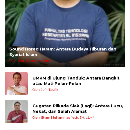
Sound Horeg Haram: Antara Budaya Hiburan dan
Syariat Islam
Oleh:
Adri Yanto, M.Kom
UMKM di Ujung Tanduk: Antara Bangkit
atau Mati Pelan-Pelan
Oleh: Jefri Taufik
Gugatan Pilkada Siak (Lagi): Antara Lucu,
Nekat, dan Salah Alamat
Oleh: Ilham Muhammad Yasir, SH, L.LM*