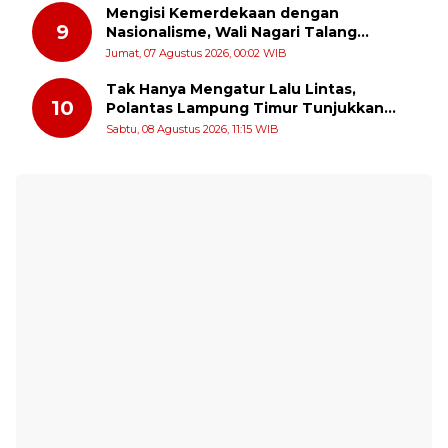
Mengisi Kemerdekaan dengan
9
Nasionalisme, Wali Nagari Talang
Serukan Pengibaran Bendera Merah
Jumat, 07 Agustus 2026, 00:02 WIB
Putih Sepanjang Agustus
Tak Hanya Mengatur Lalu Lintas,
10
Polantas Lampung Timur Tunjukkan
Kepedulian Sosial
Sabtu, 08 Agustus 2026, 11:15 WIB