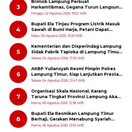
Brimob Lampung Perkuat
3
Harkamtibmas, Gegana Turun Langsung
Patroli Dialogis ke Pasar dan Rumah
Minggu, 02 Agustus 2026, 19:02 WIB
Ibadah
Bupati Ela Tinjau Program Listrik Masuk
4
Sawah di Bumi Harja, Petani Dapat
Subsidi Pemasangan KWH
Rabu, 05 Agustus 2026, 15:50 WIB
Kementerian dan Disperindag Lampung
5
Sidak Pabrik Tapioka di Lampung Timur,
PPUKI Apresiasi Langkah Pengawasan
Selasa, 04 Agustus 2026, 17:26 WIB
AKBP Yuliansyah Resmi Pimpin Polres
6
Lampung Timur, Siap Lanjutkan Prestasi
Gemilang AKBP Heti Patmawati
Selasa, 04 Agustus 2026, 13:43 WIB
Organisasi Skala Nasional, Karang
7
Taruna Tingkat Provinsi Lampung Akan
Melakukan Temu Karya pada tanggal 7
Kamis, 06 Agustus 2026, 12:38 WIB
dan 8 Agustus 2026
Bupati Ela Resmikan Lampung Timur
8
Berhaji, Gerakan Menabung Syariah
untuk Wujudkan Impian ke Tanah Suci
Kamis, 06 Agustus 2026, 13:55 WIB