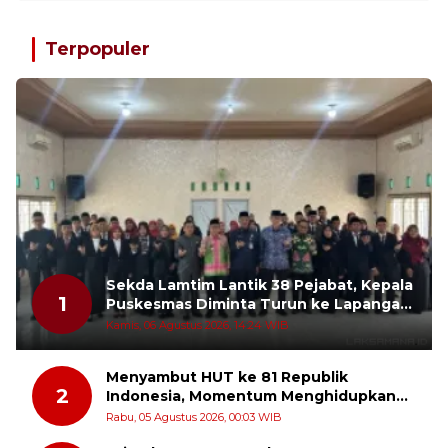
Terpopuler
Sekda Lamtim Lantik 38 Pejabat, Kepala
1
Puskesmas Diminta Turun ke Lapangan
dan Hadir di Tengah Masyarakat
Kamis, 06 Agustus 2026, 14:24 WIB
Menyambut HUT ke 81 Republik
2
Indonesia, Momentum Menghidupkan
Kembali Semangat Juang Para Pahlawan
Rabu, 05 Agustus 2026, 00:03 WIB