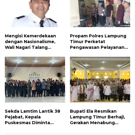
Mengisi Kemerdekaan
Propam Polres Lampung
dengan Nasionalisme,
Timur Perketat
Wali Nagari Talang
Pengawasan Pelayanan
Serukan Pengibaran
Publik, Pastikan Layanan
Bendera Merah Putih
Profesional dan Bebas
Sepanjang Agustus
Penyimpangan
Sekda Lamtim Lantik 38
Bupati Ela Resmikan
Pejabat, Kepala
Lampung Timur Berhaji,
Puskesmas Diminta
Gerakan Menabung
Turun ke Lapangan dan
Syariah untuk Wujudkan
Hadir di Tengah
Impian ke Tanah Suci