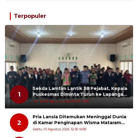
Terpopuler
Sekda Lamtim Lantik 38 Pejabat, Kepala
1
Puskesmas Diminta Turun ke Lapangan
dan Hadir di Tengah Masyarakat
Kamis, 06 Agustus 2026, 14:24 WIB
Pria Lansia Ditemukan Meninggal Dunia
2
di Kamar Penginapan Wisma Mataram
Baru
Sabtu, 01 Agustus 2026, 12:30 WIB