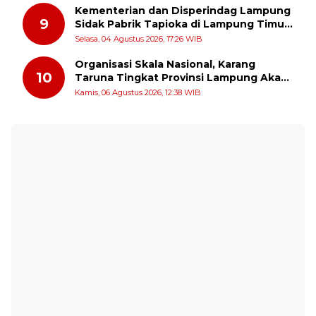
Kementerian dan Disperindag Lampung
9
Sidak Pabrik Tapioka di Lampung Timur,
PPUKI Apresiasi Langkah Pengawasan
Selasa, 04 Agustus 2026, 17:26 WIB
Organisasi Skala Nasional, Karang
10
Taruna Tingkat Provinsi Lampung Akan
Melakukan Temu Karya pada tanggal 7
Kamis, 06 Agustus 2026, 12:38 WIB
dan 8 Agustus 2026