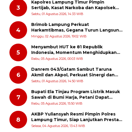
Kapolres Lampung Timur Pimpin
3
Sertijab, Kasat Narkoba dan Kapolsek
Sekampung Udik Berganti
Sabtu, 01 Agustus 2026, 14:33 WIB
Brimob Lampung Perkuat
4
Harkamtibmas, Gegana Turun Langsung
Patroli Dialogis ke Pasar dan Rumah
Minggu, 02 Agustus 2026, 19:02 WIB
Ibadah
Menyambut HUT ke 81 Republik
5
Indonesia, Momentum Menghidupkan
Kembali Semangat Juang Para Pahlawan
Rabu, 05 Agustus 2026, 00:03 WIB
Danrem 043/Gatam Sambut Taruna
6
Akmil dan Akpol, Perkuat Sinergi dan
Pengabdian untuk Masyarakat
Sabtu, 01 Agustus 2026, 14:50 WIB
Bupati Ela Tinjau Program Listrik Masuk
7
Sawah di Bumi Harja, Petani Dapat
Subsidi Pemasangan KWH
Rabu, 05 Agustus 2026, 15:50 WIB
AKBP Yuliansyah Resmi Pimpin Polres
8
Lampung Timur, Siap Lanjutkan Prestasi
Gemilang AKBP Heti Patmawati
Selasa, 04 Agustus 2026, 13:43 WIB