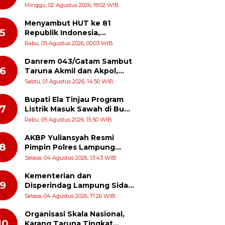
Turun Langsung Patroli
Minggu, 02 Agustus 2026, 19:02 WIB
Dialogis ke Pasar dan Rumah
Ibadah
Menyambut HUT ke 81
5
Republik Indonesia,
Momentum Menghidupkan
Rabu, 05 Agustus 2026, 00:03 WIB
Kembali Semangat Juang
Para Pahlawan
Danrem 043/Gatam Sambut
6
Taruna Akmil dan Akpol,
Perkuat Sinergi dan
Sabtu, 01 Agustus 2026, 14:50 WIB
Pengabdian untuk
Masyarakat
Bupati Ela Tinjau Program
7
Listrik Masuk Sawah di Bumi
Harja, Petani Dapat Subsidi
Rabu, 05 Agustus 2026, 15:50 WIB
Pemasangan KWH
AKBP Yuliansyah Resmi
8
Pimpin Polres Lampung
Timur, Siap Lanjutkan
Selasa, 04 Agustus 2026, 13:43 WIB
Prestasi Gemilang AKBP Heti
Patmawati
Kementerian dan
9
Disperindag Lampung Sidak
Pabrik Tapioka di Lampung
Selasa, 04 Agustus 2026, 17:26 WIB
Timur, PPUKI Apresiasi
Langkah Pengawasan
Organisasi Skala Nasional,
10
Karang Taruna Tingkat