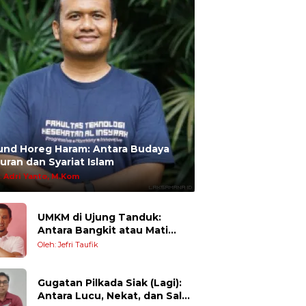
und Horeg Haram: Antara Budaya
uran dan Syariat Islam
:
Adri Yanto, M.Kom
UMKM di Ujung Tanduk:
Antara Bangkit atau Mati
Pelan-Pelan
Oleh: Jefri Taufik
Gugatan Pilkada Siak (Lagi):
Antara Lucu, Nekat, dan Salah