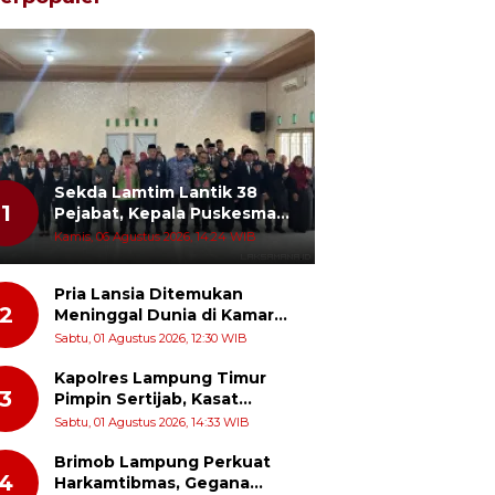
Sekda Lamtim Lantik 38
1
Pejabat, Kepala Puskesmas
Diminta Turun ke Lapangan
Kamis, 06 Agustus 2026, 14:24 WIB
dan Hadir di Tengah
Masyarakat
Pria Lansia Ditemukan
2
Meninggal Dunia di Kamar
Penginapan Wisma Mataram
Sabtu, 01 Agustus 2026, 12:30 WIB
Baru
Kapolres Lampung Timur
3
Pimpin Sertijab, Kasat
Narkoba dan Kapolsek
Sabtu, 01 Agustus 2026, 14:33 WIB
Sekampung Udik Berganti
Brimob Lampung Perkuat
4
Harkamtibmas, Gegana