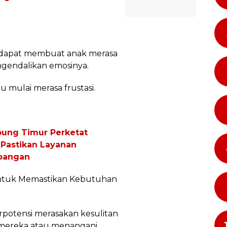
a dapat membuat anak merasa
ngendalikan emosinya.
u mulai merasa frustasi.
ung Timur Perketat
 Pastikan Layanan
mpangan
untuk Memastikan Kebutuhan
erpotensi merasakan kesulitan
mereka atau menangani