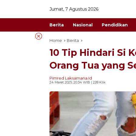
Skip
Jumat, 7 Agustus 2026
to
content
Berita
Nasional
Pendidikan
Home
Berita
10 Tip Hindari Si 
Orang Tua yang Se
Pimred Laksamana.id
24 Maret 2025, 20:34 WIB
| 228 Klik