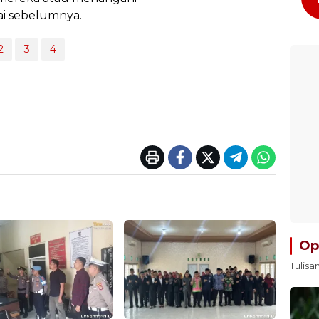
ai sebelumnya.
2
3
4
Op
Tulisa