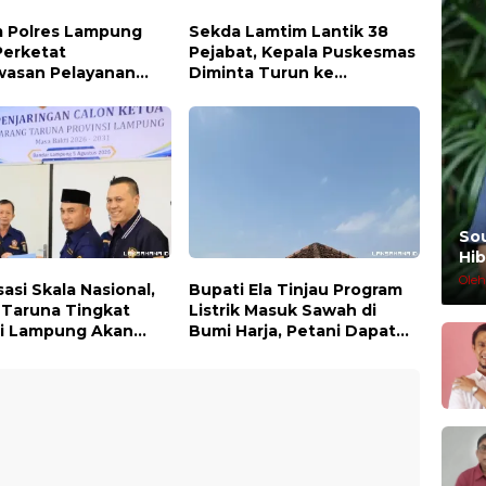
 Polres Lampung
Sekda Lamtim Lantik 38
Perketat
Pejabat, Kepala Puskesmas
asan Pelayanan
Diminta Turun ke
 Pastikan Layanan
Lapangan dan Hadir di
ional dan Bebas
Tengah Masyarakat
mpangan
So
Hib
Oleh
asi Skala Nasional,
Bupati Ela Tinjau Program
 Taruna Tingkat
Listrik Masuk Sawah di
si Lampung Akan
Bumi Harja, Petani Dapat
kan Temu Karya
Subsidi Pemasangan KWH
anggal 7 dan 8
s 2026