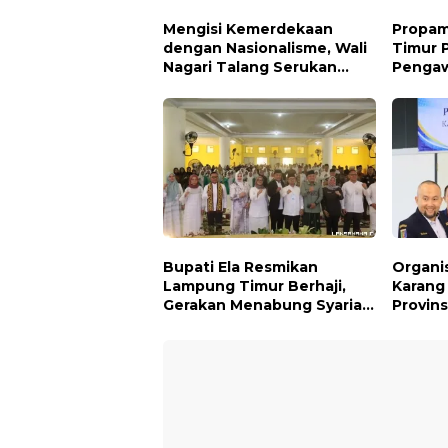
Mengisi Kemerdekaan
Propam
dengan Nasionalisme, Wali
Timur 
Nagari Talang Serukan
Pengaw
Pengibaran Bendera Merah
Publik,
Putih Sepanjang Agustus
Profes
Penyi
Bupati Ela Resmikan
Organis
Lampung Timur Berhaji,
Karang
Gerakan Menabung Syariah
Provin
untuk Wujudkan Impian ke
Melaku
Tanah Suci
pada t
Agustu