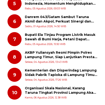
5
Indonesia, Momentum Menghidupkan
Kembali Semangat Juang Para Pahlawan
Rabu, 05 Agustus 2026, 00:03 WIB
Danrem 043/Gatam Sambut Taruna
6
Akmil dan Akpol, Perkuat Sinergi dan
Pengabdian untuk Masyarakat
Sabtu, 01 Agustus 2026, 14:50 WIB
Bupati Ela Tinjau Program Listrik Masuk
7
Sawah di Bumi Harja, Petani Dapat
Subsidi Pemasangan KWH
Rabu, 05 Agustus 2026, 15:50 WIB
AKBP Yuliansyah Resmi Pimpin Polres
8
Lampung Timur, Siap Lanjutkan Prestasi
Gemilang AKBP Heti Patmawati
Selasa, 04 Agustus 2026, 13:43 WIB
Kementerian dan Disperindag Lampung
9
Sidak Pabrik Tapioka di Lampung Timur,
PPUKI Apresiasi Langkah Pengawasan
Selasa, 04 Agustus 2026, 17:26 WIB
Organisasi Skala Nasional, Karang
10
Taruna Tingkat Provinsi Lampung Akan
Melakukan Temu Karya pada tanggal 7
Kamis, 06 Agustus 2026, 12:38 WIB
dan 8 Agustus 2026