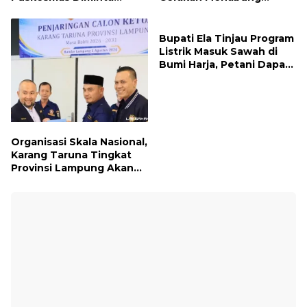
Turun ke Lapangan dan
Syariah untuk Wujudkan
Hadir di Tengah
Impian ke Tanah Suci
Masyarakat
Bupati Ela Tinjau Program
Listrik Masuk Sawah di
Bumi Harja, Petani Dapat
Subsidi Pemasangan KWH
Organisasi Skala Nasional,
Karang Taruna Tingkat
Provinsi Lampung Akan
Melakukan Temu Karya
pada tanggal 7 dan 8
Agustus 2026