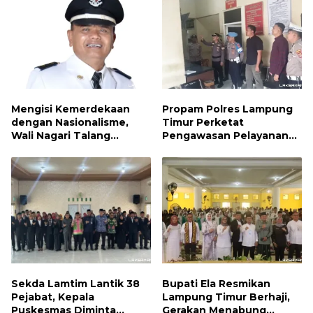
Mengisi Kemerdekaan
Propam Polres Lampung
dengan Nasionalisme,
Timur Perketat
Wali Nagari Talang
Pengawasan Pelayanan
Serukan Pengibaran
Publik, Pastikan Layanan
Bendera Merah Putih
Profesional dan Bebas
Sepanjang Agustus
Penyimpangan
Sekda Lamtim Lantik 38
Bupati Ela Resmikan
Pejabat, Kepala
Lampung Timur Berhaji,
Puskesmas Diminta
Gerakan Menabung