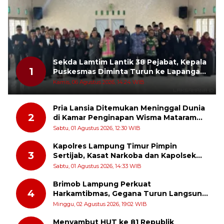
Sekda Lamtim Lantik 38 Pejabat, Kepala
1
Puskesmas Diminta Turun ke Lapangan
dan Hadir di Tengah Masyarakat
Kamis, 06 Agustus 2026, 14:24 WIB
Pria Lansia Ditemukan Meninggal Dunia
2
di Kamar Penginapan Wisma Mataram
Baru
Sabtu, 01 Agustus 2026, 12:30 WIB
Kapolres Lampung Timur Pimpin
3
Sertijab, Kasat Narkoba dan Kapolsek
Sekampung Udik Berganti
Sabtu, 01 Agustus 2026, 14:33 WIB
Brimob Lampung Perkuat
4
Harkamtibmas, Gegana Turun Langsung
Patroli Dialogis ke Pasar dan Rumah
Minggu, 02 Agustus 2026, 19:02 WIB
Ibadah
Menyambut HUT ke 81 Republik