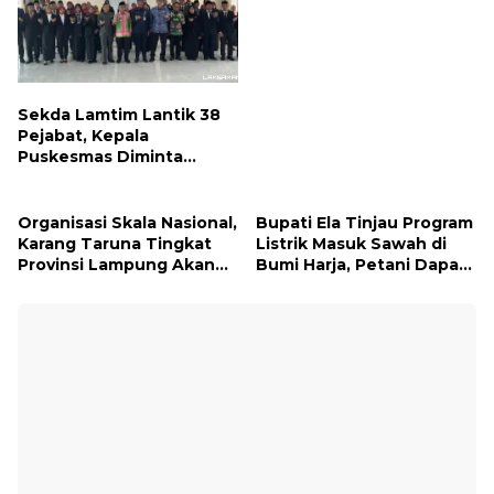
Syariah untuk Wujudkan
Impian ke Tanah Suci
Sekda Lamtim Lantik 38
Pejabat, Kepala
Puskesmas Diminta
Turun ke Lapangan dan
Hadir di Tengah
Masyarakat
Organisasi Skala Nasional,
Bupati Ela Tinjau Program
Karang Taruna Tingkat
Listrik Masuk Sawah di
Provinsi Lampung Akan
Bumi Harja, Petani Dapat
Melakukan Temu Karya
Subsidi Pemasangan KWH
pada tanggal 7 dan 8
Agustus 2026