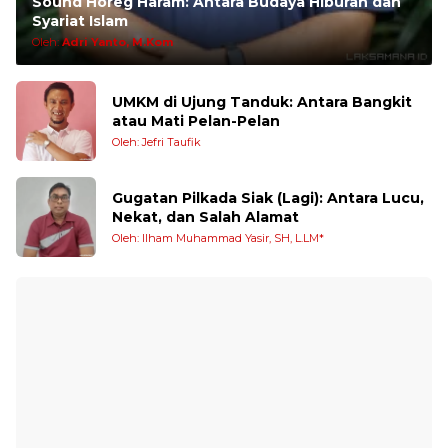
Sound Horeg Haram: Antara Budaya Hiburan dan
Syariat Islam
Oleh:
Adri Yanto, M.Kom
UMKM di Ujung Tanduk: Antara Bangkit
atau Mati Pelan-Pelan
Oleh: Jefri Taufik
Gugatan Pilkada Siak (Lagi): Antara Lucu,
Nekat, dan Salah Alamat
Oleh: Ilham Muhammad Yasir, SH, L.LM*