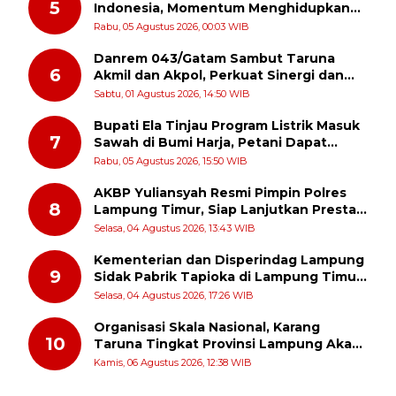
5
Indonesia, Momentum Menghidupkan
Kembali Semangat Juang Para Pahlawan
Rabu, 05 Agustus 2026, 00:03 WIB
Danrem 043/Gatam Sambut Taruna
6
Akmil dan Akpol, Perkuat Sinergi dan
Pengabdian untuk Masyarakat
Sabtu, 01 Agustus 2026, 14:50 WIB
Bupati Ela Tinjau Program Listrik Masuk
7
Sawah di Bumi Harja, Petani Dapat
Subsidi Pemasangan KWH
Rabu, 05 Agustus 2026, 15:50 WIB
AKBP Yuliansyah Resmi Pimpin Polres
8
Lampung Timur, Siap Lanjutkan Prestasi
Gemilang AKBP Heti Patmawati
Selasa, 04 Agustus 2026, 13:43 WIB
Kementerian dan Disperindag Lampung
9
Sidak Pabrik Tapioka di Lampung Timur,
PPUKI Apresiasi Langkah Pengawasan
Selasa, 04 Agustus 2026, 17:26 WIB
Organisasi Skala Nasional, Karang
10
Taruna Tingkat Provinsi Lampung Akan
Melakukan Temu Karya pada tanggal 7
Kamis, 06 Agustus 2026, 12:38 WIB
dan 8 Agustus 2026