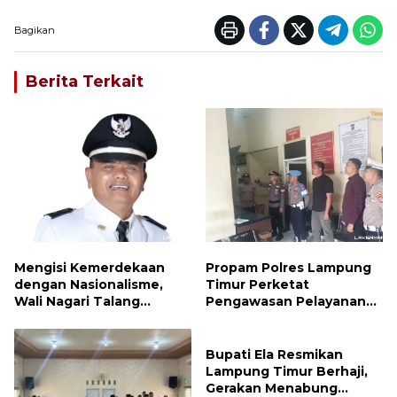
Bagikan
Berita Terkait
Mengisi Kemerdekaan
Propam Polres Lampung
dengan Nasionalisme,
Timur Perketat
Wali Nagari Talang
Pengawasan Pelayanan
Serukan Pengibaran
Publik, Pastikan Layanan
Bendera Merah Putih
Profesional dan Bebas
Sepanjang Agustus
Penyimpangan
Bupati Ela Resmikan
Lampung Timur Berhaji,
Gerakan Menabung