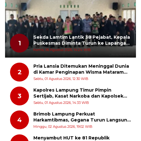
Sekda Lamtim Lantik 38 Pejabat, Kepala
1
Puskesmas Diminta Turun ke Lapangan
dan Hadir di Tengah Masyarakat
Kamis, 06 Agustus 2026, 14:24 WIB
Pria Lansia Ditemukan Meninggal Dunia
2
di Kamar Penginapan Wisma Mataram
Baru
Sabtu, 01 Agustus 2026, 12:30 WIB
Kapolres Lampung Timur Pimpin
3
Sertijab, Kasat Narkoba dan Kapolsek
Sekampung Udik Berganti
Sabtu, 01 Agustus 2026, 14:33 WIB
Brimob Lampung Perkuat
4
Harkamtibmas, Gegana Turun Langsung
Patroli Dialogis ke Pasar dan Rumah
Minggu, 02 Agustus 2026, 19:02 WIB
Ibadah
Menyambut HUT ke 81 Republik