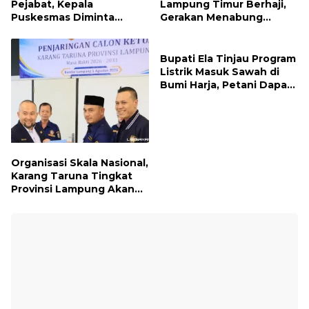
Pejabat, Kepala
Lampung Timur Berhaji,
Puskesmas Diminta
Gerakan Menabung
Turun ke Lapangan dan
Syariah untuk Wujudkan
Hadir di Tengah
Impian ke Tanah Suci
Masyarakat
Bupati Ela Tinjau Program
Listrik Masuk Sawah di
Bumi Harja, Petani Dapat
Subsidi Pemasangan KWH
Organisasi Skala Nasional,
Karang Taruna Tingkat
Provinsi Lampung Akan
Melakukan Temu Karya
pada tanggal 7 dan 8
Agustus 2026