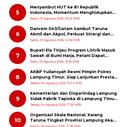
Ibadah
Menyambut HUT ke 81 Republik
5
Indonesia, Momentum Menghidupkan
Kembali Semangat Juang Para Pahlawan
Rabu, 05 Agustus 2026, 00:03 WIB
Danrem 043/Gatam Sambut Taruna
6
Akmil dan Akpol, Perkuat Sinergi dan
Pengabdian untuk Masyarakat
Sabtu, 01 Agustus 2026, 14:50 WIB
Bupati Ela Tinjau Program Listrik Masuk
7
Sawah di Bumi Harja, Petani Dapat
Subsidi Pemasangan KWH
Rabu, 05 Agustus 2026, 15:50 WIB
AKBP Yuliansyah Resmi Pimpin Polres
8
Lampung Timur, Siap Lanjutkan Prestasi
Gemilang AKBP Heti Patmawati
Selasa, 04 Agustus 2026, 13:43 WIB
Kementerian dan Disperindag Lampung
9
Sidak Pabrik Tapioka di Lampung Timur,
PPUKI Apresiasi Langkah Pengawasan
Selasa, 04 Agustus 2026, 17:26 WIB
Organisasi Skala Nasional, Karang
10
Taruna Tingkat Provinsi Lampung Akan
Melakukan Temu Karya pada tanggal 7
Kamis, 06 Agustus 2026, 12:38 WIB