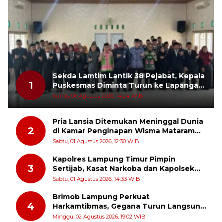
Sekda Lamtim Lantik 38 Pejabat, Kepala
1
Puskesmas Diminta Turun ke Lapangan
dan Hadir di Tengah Masyarakat
Kamis, 06 Agustus 2026, 14:24 WIB
Pria Lansia Ditemukan Meninggal Dunia
2
di Kamar Penginapan Wisma Mataram
Baru
Sabtu, 01 Agustus 2026, 12:30 WIB
Kapolres Lampung Timur Pimpin
3
Sertijab, Kasat Narkoba dan Kapolsek
Sekampung Udik Berganti
Sabtu, 01 Agustus 2026, 14:33 WIB
Brimob Lampung Perkuat
4
Harkamtibmas, Gegana Turun Langsung
Patroli Dialogis ke Pasar dan Rumah
Minggu, 02 Agustus 2026, 19:02 WIB