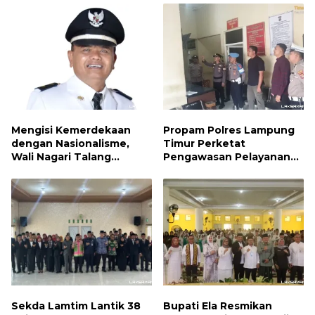
Mengisi Kemerdekaan
Propam Polres Lampung
dengan Nasionalisme,
Timur Perketat
Wali Nagari Talang
Pengawasan Pelayanan
Serukan Pengibaran
Publik, Pastikan Layanan
Bendera Merah Putih
Profesional dan Bebas
Sepanjang Agustus
Penyimpangan
Sekda Lamtim Lantik 38
Bupati Ela Resmikan