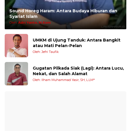
Sound Horeg Haram: Antara Budaya Hiburan dan
Syariat Islam
Oleh:
Adri Yanto, M.Kom
UMKM di Ujung Tanduk: Antara Bangkit
atau Mati Pelan-Pelan
Oleh: Jefri Taufik
Gugatan Pilkada Siak (Lagi): Antara Lucu,
Nekat, dan Salah Alamat
Oleh: Ilham Muhammad Yasir, SH, L.LM*