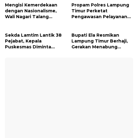
Mengisi Kemerdekaan
Propam Polres Lampung
dengan Nasionalisme,
Timur Perketat
Wali Nagari Talang
Pengawasan Pelayanan
Serukan Pengibaran
Publik, Pastikan Layanan
Bendera Merah Putih
Profesional dan Bebas
Sepanjang Agustus
Penyimpangan
Sekda Lamtim Lantik 38
Bupati Ela Resmikan
Pejabat, Kepala
Lampung Timur Berhaji,
Puskesmas Diminta
Gerakan Menabung
Turun ke Lapangan dan
Syariah untuk Wujudkan
Hadir di Tengah
Impian ke Tanah Suci
Masyarakat