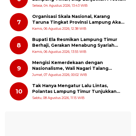
Gemilang AKBP Heti Patmawati
Selasa, 04 Agustus 2026, 13:43 WIB
Organisasi Skala Nasional, Karang
7
Taruna Tingkat Provinsi Lampung Akan
Melakukan Temu Karya pada tanggal 7
Kamis, 06 Agustus 2026, 12:38 WIB
dan 8 Agustus 2026
Bupati Ela Resmikan Lampung Timur
8
Berhaji, Gerakan Menabung Syariah
untuk Wujudkan Impian ke Tanah Suci
Kamis, 06 Agustus 2026, 13:55 WIB
Mengisi Kemerdekaan dengan
9
Nasionalisme, Wali Nagari Talang
Serukan Pengibaran Bendera Merah
Jumat, 07 Agustus 2026, 00:02 WIB
Putih Sepanjang Agustus
Tak Hanya Mengatur Lalu Lintas,
10
Polantas Lampung Timur Tunjukkan
Kepedulian Sosial
Sabtu, 08 Agustus 2026, 11:15 WIB