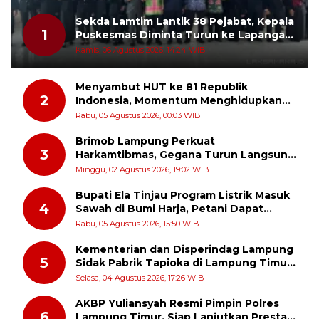
Sekda Lamtim Lantik 38 Pejabat, Kepala
1
Puskesmas Diminta Turun ke Lapangan
dan Hadir di Tengah Masyarakat
Kamis, 06 Agustus 2026, 14:24 WIB
Menyambut HUT ke 81 Republik
2
Indonesia, Momentum Menghidupkan
Kembali Semangat Juang Para Pahlawan
Rabu, 05 Agustus 2026, 00:03 WIB
Brimob Lampung Perkuat
3
Harkamtibmas, Gegana Turun Langsung
Patroli Dialogis ke Pasar dan Rumah
Minggu, 02 Agustus 2026, 19:02 WIB
Ibadah
Bupati Ela Tinjau Program Listrik Masuk
4
Sawah di Bumi Harja, Petani Dapat
Subsidi Pemasangan KWH
Rabu, 05 Agustus 2026, 15:50 WIB
Kementerian dan Disperindag Lampung
5
Sidak Pabrik Tapioka di Lampung Timur,
PPUKI Apresiasi Langkah Pengawasan
Selasa, 04 Agustus 2026, 17:26 WIB
AKBP Yuliansyah Resmi Pimpin Polres
6
Lampung Timur, Siap Lanjutkan Prestasi