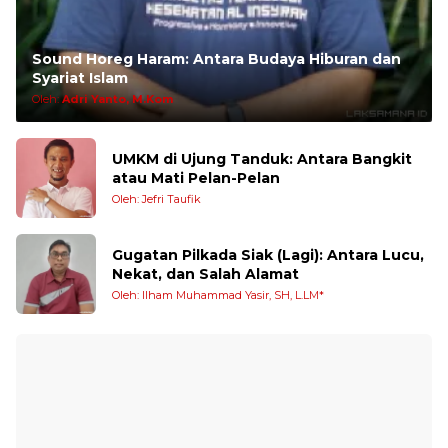
Sound Horeg Haram: Antara Budaya Hiburan dan
Syariat Islam
Oleh:
Adri Yanto, M.Kom
UMKM di Ujung Tanduk: Antara Bangkit
atau Mati Pelan-Pelan
Oleh: Jefri Taufik
Gugatan Pilkada Siak (Lagi): Antara Lucu,
Nekat, dan Salah Alamat
Oleh: Ilham Muhammad Yasir, SH, L.LM*