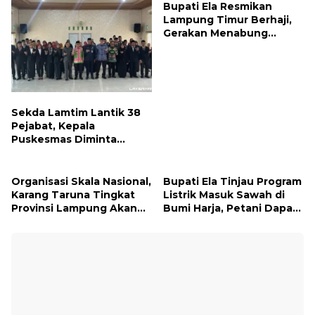
Sepanjang Agustus
Penyimpangan
Bupati Ela Resmikan
Lampung Timur Berhaji,
Gerakan Menabung
Syariah untuk Wujudkan
Impian ke Tanah Suci
Sekda Lamtim Lantik 38
Pejabat, Kepala
Puskesmas Diminta
Turun ke Lapangan dan
Hadir di Tengah
Masyarakat
Organisasi Skala Nasional,
Bupati Ela Tinjau Program
Karang Taruna Tingkat
Listrik Masuk Sawah di
Provinsi Lampung Akan
Bumi Harja, Petani Dapat
Melakukan Temu Karya
Subsidi Pemasangan KWH
pada tanggal 7 dan 8
Agustus 2026