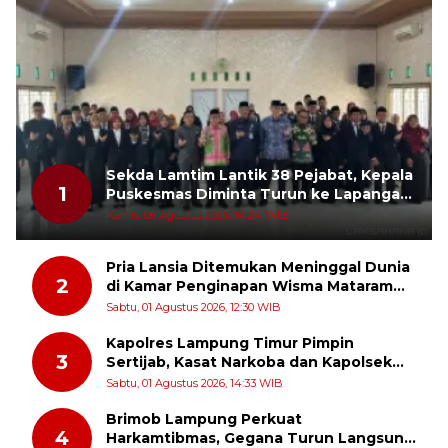
Sekda Lamtim Lantik 38 Pejabat, Kepala
1
Puskesmas Diminta Turun ke Lapangan
dan Hadir di Tengah Masyarakat
Kamis, 06 Agustus 2026, 14:24 WIB
Pria Lansia Ditemukan Meninggal Dunia
2
di Kamar Penginapan Wisma Mataram
Baru
Sabtu, 01 Agustus 2026, 12:30 WIB
Kapolres Lampung Timur Pimpin
3
Sertijab, Kasat Narkoba dan Kapolsek
Sekampung Udik Berganti
Sabtu, 01 Agustus 2026, 14:33 WIB
Brimob Lampung Perkuat
4
Harkamtibmas, Gegana Turun Langsung