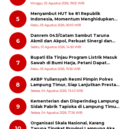
Patroli Dialogis ke Pasar dan Rumah
Minggu, 02 Agustus 2026, 19:02 WIB
Ibadah
Menyambut HUT ke 81 Republik
5
Indonesia, Momentum Menghidupkan
Kembali Semangat Juang Para Pahlawan
Rabu, 05 Agustus 2026, 00:03 WIB
Danrem 043/Gatam Sambut Taruna
6
Akmil dan Akpol, Perkuat Sinergi dan
Pengabdian untuk Masyarakat
Sabtu, 01 Agustus 2026, 14:50 WIB
Bupati Ela Tinjau Program Listrik Masuk
7
Sawah di Bumi Harja, Petani Dapat
Subsidi Pemasangan KWH
Rabu, 05 Agustus 2026, 15:50 WIB
AKBP Yuliansyah Resmi Pimpin Polres
8
Lampung Timur, Siap Lanjutkan Prestasi
Gemilang AKBP Heti Patmawati
Selasa, 04 Agustus 2026, 13:43 WIB
Kementerian dan Disperindag Lampung
9
Sidak Pabrik Tapioka di Lampung Timur,
PPUKI Apresiasi Langkah Pengawasan
Selasa, 04 Agustus 2026, 17:26 WIB
Organisasi Skala Nasional, Karang
10
Taruna Tingkat Provinsi Lampung Akan