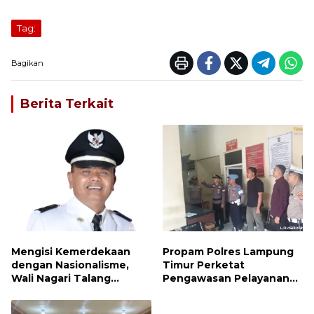
Tag:
Bagikan
Berita Terkait
Mengisi Kemerdekaan
Propam Polres Lampung
dengan Nasionalisme,
Timur Perketat
Wali Nagari Talang
Pengawasan Pelayanan
Serukan Pengibaran
Publik, Pastikan Layanan
Bendera Merah Putih
Profesional dan Bebas