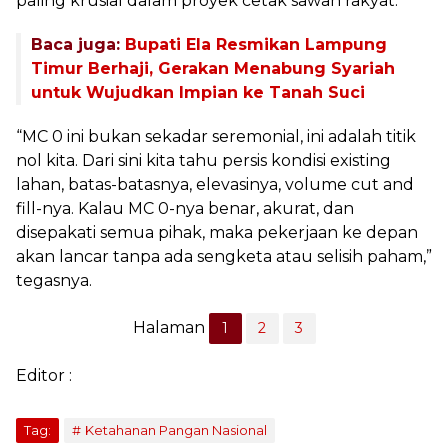
paling krusial dalam proyek cetak sawah rakyat.
Baca juga:
Bupati Ela Resmikan Lampung
Timur Berhaji, Gerakan Menabung Syariah
untuk Wujudkan Impian ke Tanah Suci
“MC 0 ini bukan sekadar seremonial, ini adalah titik
nol kita. Dari sini kita tahu persis kondisi existing
lahan, batas-batasnya, elevasinya, volume cut and
fill-nya. Kalau MC 0-nya benar, akurat, dan
disepakati semua pihak, maka pekerjaan ke depan
akan lancar tanpa ada sengketa atau selisih paham,”
tegasnya.
Halaman
1
2
3
Editor :
Tag:
Ketahanan Pangan Nasional