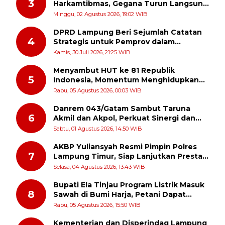
3
Harkamtibmas, Gegana Turun Langsung
Patroli Dialogis ke Pasar dan Rumah
Minggu, 02 Agustus 2026, 19:02 WIB
Ibadah
DPRD Lampung Beri Sejumlah Catatan
4
Strategis untuk Pemprov dalam
Pertanggungjawaban APBD 2025
Kamis, 30 Juli 2026, 21:25 WIB
Menyambut HUT ke 81 Republik
5
Indonesia, Momentum Menghidupkan
Kembali Semangat Juang Para Pahlawan
Rabu, 05 Agustus 2026, 00:03 WIB
Danrem 043/Gatam Sambut Taruna
6
Akmil dan Akpol, Perkuat Sinergi dan
Pengabdian untuk Masyarakat
Sabtu, 01 Agustus 2026, 14:50 WIB
AKBP Yuliansyah Resmi Pimpin Polres
7
Lampung Timur, Siap Lanjutkan Prestasi
Gemilang AKBP Heti Patmawati
Selasa, 04 Agustus 2026, 13:43 WIB
Bupati Ela Tinjau Program Listrik Masuk
8
Sawah di Bumi Harja, Petani Dapat
Subsidi Pemasangan KWH
Rabu, 05 Agustus 2026, 15:50 WIB
Kementerian dan Disperindag Lampung