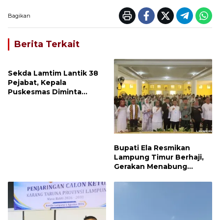
Bagikan
Berita Terkait
Sekda Lamtim Lantik 38
Pejabat, Kepala
Puskesmas Diminta
Turun ke Lapangan dan
Hadir di Tengah
Masyarakat
Bupati Ela Resmikan
Lampung Timur Berhaji,
Gerakan Menabung
Syariah untuk Wujudkan
Impian ke Tanah Suci