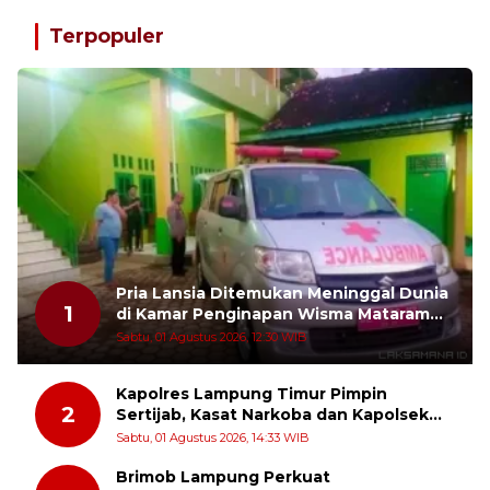
Terpopuler
Pria Lansia Ditemukan Meninggal Dunia
1
di Kamar Penginapan Wisma Mataram
Baru
Sabtu, 01 Agustus 2026, 12:30 WIB
Kapolres Lampung Timur Pimpin
2
Sertijab, Kasat Narkoba dan Kapolsek
Sekampung Udik Berganti
Sabtu, 01 Agustus 2026, 14:33 WIB
Brimob Lampung Perkuat