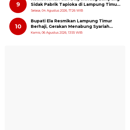
9
Sidak Pabrik Tapioka di Lampung Timur,
PPUKI Apresiasi Langkah Pengawasan
Selasa, 04 Agustus 2026, 17:26 WIB
Bupati Ela Resmikan Lampung Timur
10
Berhaji, Gerakan Menabung Syariah
untuk Wujudkan Impian ke Tanah Suci
Kamis, 06 Agustus 2026, 13:55 WIB