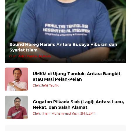
Sound Horeg Haram: Antara Budaya Hiburan dan
Syariat Islam
Oleh:
Adri Yanto, M.Kom
UMKM di Ujung Tanduk: Antara Bangkit
atau Mati Pelan-Pelan
Oleh: Jefri Taufik
Gugatan Pilkada Siak (Lagi): Antara Lucu,
Nekat, dan Salah Alamat
Oleh: Ilham Muhammad Yasir, SH, L.LM*