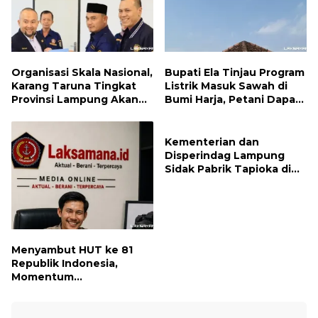
Organisasi Skala Nasional,
Bupati Ela Tinjau Program
Karang Taruna Tingkat
Listrik Masuk Sawah di
Provinsi Lampung Akan
Bumi Harja, Petani Dapat
Melakukan Temu Karya
Subsidi Pemasangan KWH
pada tanggal 7 dan 8
Agustus 2026
Kementerian dan
Disperindag Lampung
Sidak Pabrik Tapioka di
Lampung Timur, PPUKI
Apresiasi Langkah
Pengawasan
Menyambut HUT ke 81
Republik Indonesia,
Momentum
Menghidupkan Kembali
Semangat Juang Para
Pahlawan