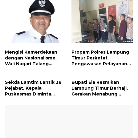
Mengisi Kemerdekaan
Propam Polres Lampung
dengan Nasionalisme,
Timur Perketat
Wali Nagari Talang
Pengawasan Pelayanan
Serukan Pengibaran
Publik, Pastikan Layanan
Bendera Merah Putih
Profesional dan Bebas
Sepanjang Agustus
Penyimpangan
Sekda Lamtim Lantik 38
Bupati Ela Resmikan
Pejabat, Kepala
Lampung Timur Berhaji,
Puskesmas Diminta
Gerakan Menabung
Turun ke Lapangan dan
Syariah untuk Wujudkan
Hadir di Tengah
Impian ke Tanah Suci
Masyarakat