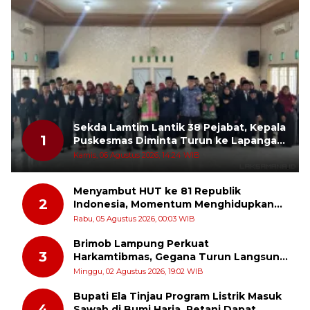
Sekda Lamtim Lantik 38 Pejabat, Kepala
1
Puskesmas Diminta Turun ke Lapangan
dan Hadir di Tengah Masyarakat
Kamis, 06 Agustus 2026, 14:24 WIB
Menyambut HUT ke 81 Republik
2
Indonesia, Momentum Menghidupkan
Kembali Semangat Juang Para Pahlawan
Rabu, 05 Agustus 2026, 00:03 WIB
Brimob Lampung Perkuat
3
Harkamtibmas, Gegana Turun Langsung
Patroli Dialogis ke Pasar dan Rumah
Minggu, 02 Agustus 2026, 19:02 WIB
Ibadah
Bupati Ela Tinjau Program Listrik Masuk
4
Sawah di Bumi Harja, Petani Dapat