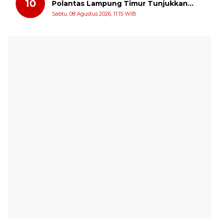
10
Polantas Lampung Timur Tunjukkan
Kepedulian Sosial
Sabtu, 08 Agustus 2026, 11:15 WIB