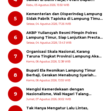
Subsidi Pemasangan KWH
Rabu, 05 Agustus 2026, 15:50 WIB
Kementerian dan Disperindag Lampung
5
Sidak Pabrik Tapioka di Lampung Timur,
PPUKI Apresiasi Langkah Pengawasan
Selasa, 04 Agustus 2026, 17:26 WIB
AKBP Yuliansyah Resmi Pimpin Polres
6
Lampung Timur, Siap Lanjutkan Prestasi
Gemilang AKBP Heti Patmawati
Selasa, 04 Agustus 2026, 13:43 WIB
Organisasi Skala Nasional, Karang
7
Taruna Tingkat Provinsi Lampung Akan
Melakukan Temu Karya pada tanggal 7
Kamis, 06 Agustus 2026, 12:38 WIB
dan 8 Agustus 2026
Bupati Ela Resmikan Lampung Timur
8
Berhaji, Gerakan Menabung Syariah
untuk Wujudkan Impian ke Tanah Suci
Kamis, 06 Agustus 2026, 13:55 WIB
Mengisi Kemerdekaan dengan
9
Nasionalisme, Wali Nagari Talang
Serukan Pengibaran Bendera Merah
Jumat, 07 Agustus 2026, 00:02 WIB
Putih Sepanjang Agustus
Tak Hanya Mengatur Lalu Lintas,