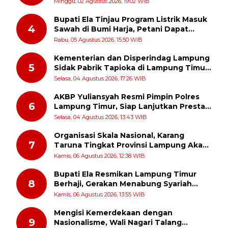
Minggu, 02 Agustus 2026, 19:02 WIB
Ibadah
Bupati Ela Tinjau Program Listrik Masuk
4
Sawah di Bumi Harja, Petani Dapat
Subsidi Pemasangan KWH
Rabu, 05 Agustus 2026, 15:50 WIB
Kementerian dan Disperindag Lampung
5
Sidak Pabrik Tapioka di Lampung Timur,
PPUKI Apresiasi Langkah Pengawasan
Selasa, 04 Agustus 2026, 17:26 WIB
AKBP Yuliansyah Resmi Pimpin Polres
6
Lampung Timur, Siap Lanjutkan Prestasi
Gemilang AKBP Heti Patmawati
Selasa, 04 Agustus 2026, 13:43 WIB
Organisasi Skala Nasional, Karang
7
Taruna Tingkat Provinsi Lampung Akan
Melakukan Temu Karya pada tanggal 7
Kamis, 06 Agustus 2026, 12:38 WIB
dan 8 Agustus 2026
Bupati Ela Resmikan Lampung Timur
8
Berhaji, Gerakan Menabung Syariah
untuk Wujudkan Impian ke Tanah Suci
Kamis, 06 Agustus 2026, 13:55 WIB
Mengisi Kemerdekaan dengan
9
Nasionalisme, Wali Nagari Talang