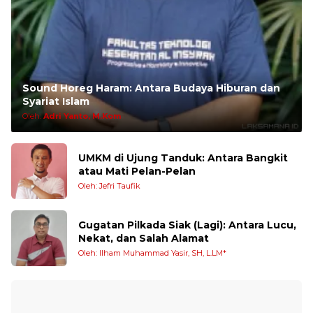
Sound Horeg Haram: Antara Budaya Hiburan dan
Syariat Islam
Oleh:
Adri Yanto, M.Kom
UMKM di Ujung Tanduk: Antara Bangkit
atau Mati Pelan-Pelan
Oleh: Jefri Taufik
Gugatan Pilkada Siak (Lagi): Antara Lucu,
Nekat, dan Salah Alamat
Oleh: Ilham Muhammad Yasir, SH, L.LM*