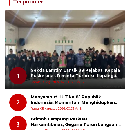
Terpopuler
Sekda Lamtim Lantik 38 Pejabat, Kepala
1
Puskesmas Diminta Turun ke Lapangan
dan Hadir di Tengah Masyarakat
Kamis, 06 Agustus 2026, 14:24 WIB
Menyambut HUT ke 81 Republik
2
Indonesia, Momentum Menghidupkan
Kembali Semangat Juang Para Pahlawan
Rabu, 05 Agustus 2026, 00:03 WIB
Brimob Lampung Perkuat
3
Harkamtibmas, Gegana Turun Langsung
Patroli Dialogis ke Pasar dan Rumah