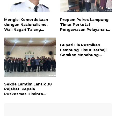
Mengisi Kemerdekaan
Propam Polres Lampung
dengan Nasionalisme,
Timur Perketat
Wali Nagari Talang
Pengawasan Pelayanan
Serukan Pengibaran
Publik, Pastikan Layanan
Bendera Merah Putih
Profesional dan Bebas
Sepanjang Agustus
Penyimpangan
Bupati Ela Resmikan
Lampung Timur Berhaji,
Gerakan Menabung
Syariah untuk Wujudkan
Impian ke Tanah Suci
Sekda Lamtim Lantik 38
Pejabat, Kepala
Puskesmas Diminta
Turun ke Lapangan dan
Hadir di Tengah
Masyarakat