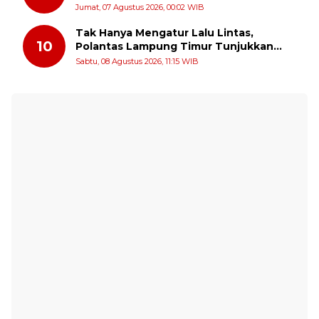
Serukan Pengibaran Bendera Merah
Jumat, 07 Agustus 2026, 00:02 WIB
Putih Sepanjang Agustus
Tak Hanya Mengatur Lalu Lintas,
10
Polantas Lampung Timur Tunjukkan
Kepedulian Sosial
Sabtu, 08 Agustus 2026, 11:15 WIB