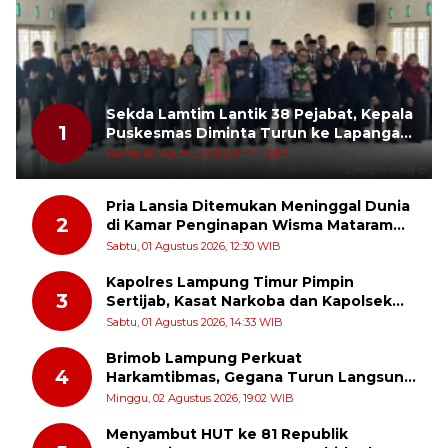
Sekda Lamtim Lantik 38 Pejabat, Kepala
1
Puskesmas Diminta Turun ke Lapangan
dan Hadir di Tengah Masyarakat
Kamis, 06 Agustus 2026, 14:24 WIB
Pria Lansia Ditemukan Meninggal Dunia
2
di Kamar Penginapan Wisma Mataram
Baru
Sabtu, 01 Agustus 2026, 12:30 WIB
Kapolres Lampung Timur Pimpin
3
Sertijab, Kasat Narkoba dan Kapolsek
Sekampung Udik Berganti
Sabtu, 01 Agustus 2026, 14:33 WIB
Brimob Lampung Perkuat
4
Harkamtibmas, Gegana Turun Langsung
Patroli Dialogis ke Pasar dan Rumah
Minggu, 02 Agustus 2026, 19:02 WIB
Ibadah
Menyambut HUT ke 81 Republik