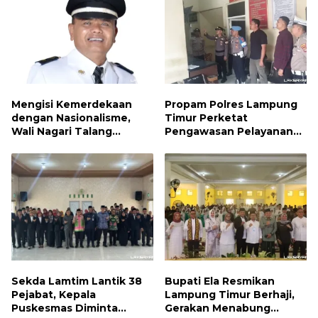
Mengisi Kemerdekaan
Propam Polres Lampung
dengan Nasionalisme,
Timur Perketat
Wali Nagari Talang
Pengawasan Pelayanan
Serukan Pengibaran
Publik, Pastikan Layanan
Bendera Merah Putih
Profesional dan Bebas
Sepanjang Agustus
Penyimpangan
Sekda Lamtim Lantik 38
Bupati Ela Resmikan
Pejabat, Kepala
Lampung Timur Berhaji,
Puskesmas Diminta
Gerakan Menabung