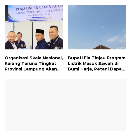
Turun ke Lapangan dan
Syariah untuk Wujudkan
Hadir di Tengah
Impian ke Tanah Suci
Masyarakat
Organisasi Skala Nasional,
Bupati Ela Tinjau Program
Karang Taruna Tingkat
Listrik Masuk Sawah di
Provinsi Lampung Akan
Bumi Harja, Petani Dapat
Melakukan Temu Karya
Subsidi Pemasangan KWH
pada tanggal 7 dan 8
Agustus 2026