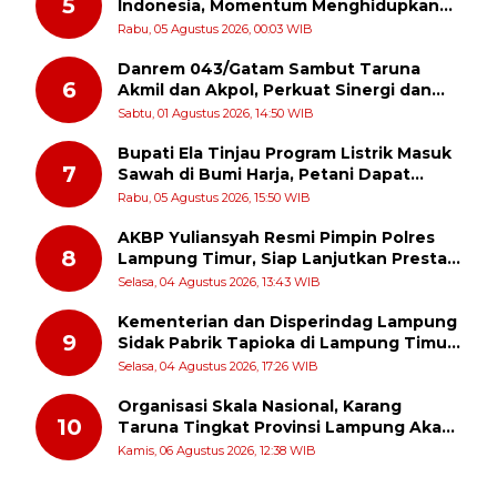
5
Indonesia, Momentum Menghidupkan
Kembali Semangat Juang Para Pahlawan
Rabu, 05 Agustus 2026, 00:03 WIB
Danrem 043/Gatam Sambut Taruna
6
Akmil dan Akpol, Perkuat Sinergi dan
Pengabdian untuk Masyarakat
Sabtu, 01 Agustus 2026, 14:50 WIB
Bupati Ela Tinjau Program Listrik Masuk
7
Sawah di Bumi Harja, Petani Dapat
Subsidi Pemasangan KWH
Rabu, 05 Agustus 2026, 15:50 WIB
AKBP Yuliansyah Resmi Pimpin Polres
8
Lampung Timur, Siap Lanjutkan Prestasi
Gemilang AKBP Heti Patmawati
Selasa, 04 Agustus 2026, 13:43 WIB
Kementerian dan Disperindag Lampung
9
Sidak Pabrik Tapioka di Lampung Timur,
PPUKI Apresiasi Langkah Pengawasan
Selasa, 04 Agustus 2026, 17:26 WIB
Organisasi Skala Nasional, Karang
10
Taruna Tingkat Provinsi Lampung Akan
Melakukan Temu Karya pada tanggal 7
Kamis, 06 Agustus 2026, 12:38 WIB
dan 8 Agustus 2026