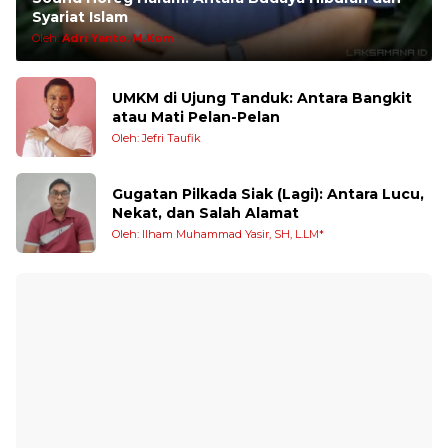
Syariat Islam
Oleh:
Adri Yanto, M.Kom
UMKM di Ujung Tanduk: Antara Bangkit
atau Mati Pelan-Pelan
Oleh: Jefri Taufik
Gugatan Pilkada Siak (Lagi): Antara Lucu,
Nekat, dan Salah Alamat
Oleh: Ilham Muhammad Yasir, SH, L.LM*