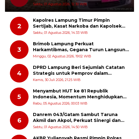
Baru
Sabtu, 01 Agustus 2026, 12:30 WIB
Kapolres Lampung Timur Pimpin
2
Sertijab, Kasat Narkoba dan Kapolsek
Sekampung Udik Berganti
Sabtu, 01 Agustus 2026, 14:33 WIB
Brimob Lampung Perkuat
3
Harkamtibmas, Gegana Turun Langsung
Patroli Dialogis ke Pasar dan Rumah
Minggu, 02 Agustus 2026, 19:02 WIB
Ibadah
DPRD Lampung Beri Sejumlah Catatan
4
Strategis untuk Pemprov dalam
Pertanggungjawaban APBD 2025
Kamis, 30 Juli 2026, 21:25 WIB
Menyambut HUT ke 81 Republik
5
Indonesia, Momentum Menghidupkan
Kembali Semangat Juang Para Pahlawan
Rabu, 05 Agustus 2026, 00:03 WIB
Danrem 043/Gatam Sambut Taruna
6
Akmil dan Akpol, Perkuat Sinergi dan
Pengabdian untuk Masyarakat
Sabtu, 01 Agustus 2026, 14:50 WIB
AKBP Yuliansyah Resmi Pimpin Polres