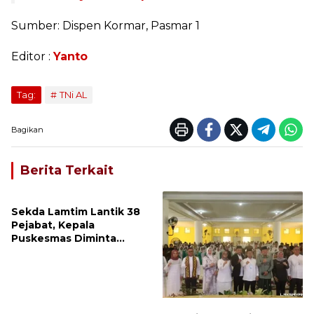
Sumber: Dispen Kormar, Pasmar 1
Editor :
Yanto
Tag:
TNi AL
Bagikan
Berita Terkait
Sekda Lamtim Lantik 38
Pejabat, Kepala
Puskesmas Diminta
Turun ke Lapangan dan
Hadir di Tengah
Masyarakat