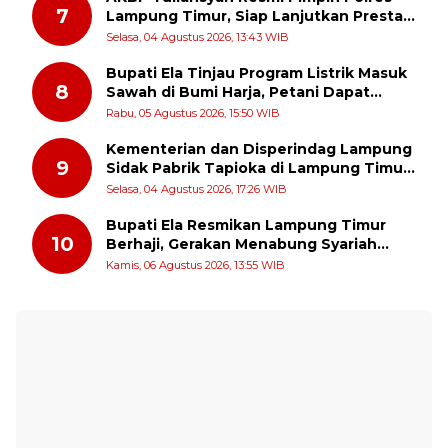
7
Lampung Timur, Siap Lanjutkan Prestasi
Gemilang AKBP Heti Patmawati
Selasa, 04 Agustus 2026, 13:43 WIB
Bupati Ela Tinjau Program Listrik Masuk
8
Sawah di Bumi Harja, Petani Dapat
Subsidi Pemasangan KWH
Rabu, 05 Agustus 2026, 15:50 WIB
Kementerian dan Disperindag Lampung
9
Sidak Pabrik Tapioka di Lampung Timur,
PPUKI Apresiasi Langkah Pengawasan
Selasa, 04 Agustus 2026, 17:26 WIB
Bupati Ela Resmikan Lampung Timur
10
Berhaji, Gerakan Menabung Syariah
untuk Wujudkan Impian ke Tanah Suci
Kamis, 06 Agustus 2026, 13:55 WIB