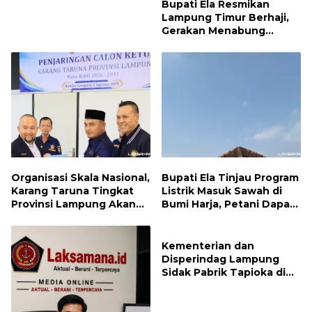
Bupati Ela Resmikan
Lampung Timur Berhaji,
Gerakan Menabung
Syariah untuk Wujudkan
Impian ke Tanah Suci
Organisasi Skala Nasional,
Bupati Ela Tinjau Program
Karang Taruna Tingkat
Listrik Masuk Sawah di
Provinsi Lampung Akan
Bumi Harja, Petani Dapat
Melakukan Temu Karya
Subsidi Pemasangan KWH
pada tanggal 7 dan 8
Agustus 2026
Kementerian dan
Disperindag Lampung
Sidak Pabrik Tapioka di
Lampung Timur, PPUKI
Apresiasi Langkah