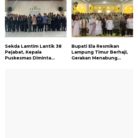
Sekda Lamtim Lantik 38
Bupati Ela Resmikan
Pejabat, Kepala
Lampung Timur Berhaji,
Puskesmas Diminta
Gerakan Menabung
Turun ke Lapangan dan
Syariah untuk Wujudkan
Hadir di Tengah
Impian ke Tanah Suci
Masyarakat