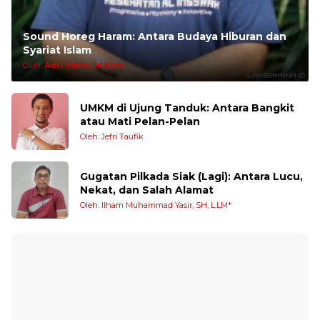
Sound Horeg Haram: Antara Budaya Hiburan dan
Syariat Islam
Oleh:
Adri Yanto, M.Kom
UMKM di Ujung Tanduk: Antara Bangkit
atau Mati Pelan-Pelan
Oleh: Jefri Taufik
Gugatan Pilkada Siak (Lagi): Antara Lucu,
Nekat, dan Salah Alamat
Oleh: Ilham Muhammad Yasir, SH, L.LM*