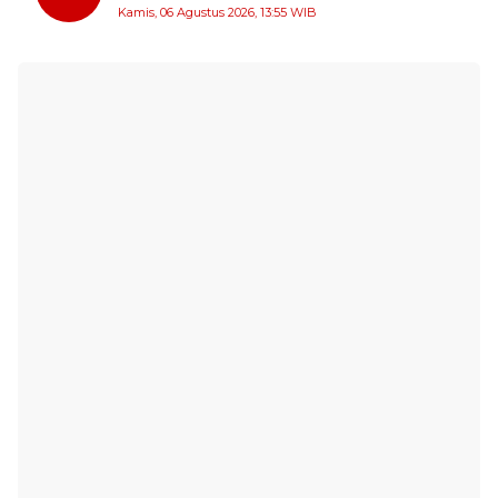
untuk Wujudkan Impian ke Tanah Suci
Kamis, 06 Agustus 2026, 13:55 WIB