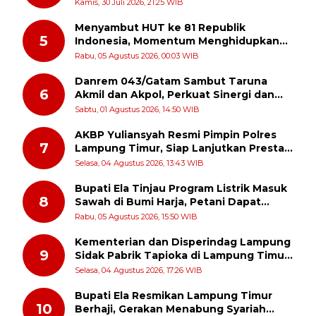
Pertanggungjawaban APBD 2025
Kamis, 30 Juli 2026, 21:25 WIB
Menyambut HUT ke 81 Republik
5
Indonesia, Momentum Menghidupkan
Kembali Semangat Juang Para Pahlawan
Rabu, 05 Agustus 2026, 00:03 WIB
Danrem 043/Gatam Sambut Taruna
6
Akmil dan Akpol, Perkuat Sinergi dan
Pengabdian untuk Masyarakat
Sabtu, 01 Agustus 2026, 14:50 WIB
AKBP Yuliansyah Resmi Pimpin Polres
7
Lampung Timur, Siap Lanjutkan Prestasi
Gemilang AKBP Heti Patmawati
Selasa, 04 Agustus 2026, 13:43 WIB
Bupati Ela Tinjau Program Listrik Masuk
8
Sawah di Bumi Harja, Petani Dapat
Subsidi Pemasangan KWH
Rabu, 05 Agustus 2026, 15:50 WIB
Kementerian dan Disperindag Lampung
9
Sidak Pabrik Tapioka di Lampung Timur,
PPUKI Apresiasi Langkah Pengawasan
Selasa, 04 Agustus 2026, 17:26 WIB
Bupati Ela Resmikan Lampung Timur
10
Berhaji, Gerakan Menabung Syariah