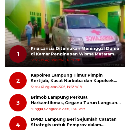
Pria Lansia Ditemukan Meninggal Dunia
1
di Kamar Penginapan Wisma Mataram
Baru
Sabtu, 01 Agustus 2026, 12:30 WIB
Kapolres Lampung Timur Pimpin
2
Sertijab, Kasat Narkoba dan Kapolsek
Sekampung Udik Berganti
Sabtu, 01 Agustus 2026, 14:33 WIB
Brimob Lampung Perkuat
3
Harkamtibmas, Gegana Turun Langsung
Patroli Dialogis ke Pasar dan Rumah
Minggu, 02 Agustus 2026, 19:02 WIB
Ibadah
DPRD Lampung Beri Sejumlah Catatan
4
Strategis untuk Pemprov dalam