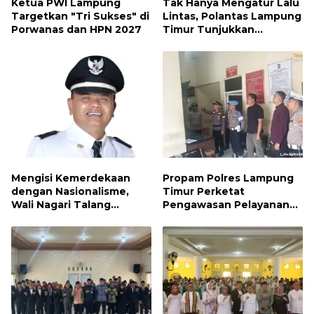
Ketua PWI Lampung
Tak Hanya Mengatur Lalu
Targetkan "Tri Sukses" di
Lintas, Polantas Lampung
Porwanas dan HPN 2027
Timur Tunjukkan
Kepedulian Sosial
Mengisi Kemerdekaan
Propam Polres Lampung
dengan Nasionalisme,
Timur Perketat
Wali Nagari Talang
Pengawasan Pelayanan
Serukan Pengibaran
Publik, Pastikan Layanan
Bendera Merah Putih
Profesional dan Bebas
Sepanjang Agustus
Penyimpangan