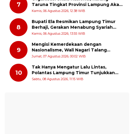
7
Taruna Tingkat Provinsi Lampung Akan
Melakukan Temu Karya pada tanggal 7
Kamis, 06 Agustus 2026, 12:38 WIB
dan 8 Agustus 2026
Bupati Ela Resmikan Lampung Timur
8
Berhaji, Gerakan Menabung Syariah
untuk Wujudkan Impian ke Tanah Suci
Kamis, 06 Agustus 2026, 13:55 WIB
Mengisi Kemerdekaan dengan
9
Nasionalisme, Wali Nagari Talang
Serukan Pengibaran Bendera Merah
Jumat, 07 Agustus 2026, 00:02 WIB
Putih Sepanjang Agustus
Tak Hanya Mengatur Lalu Lintas,
10
Polantas Lampung Timur Tunjukkan
Kepedulian Sosial
Sabtu, 08 Agustus 2026, 11:15 WIB