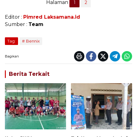
Halaman
1
2
Editor :
Pimred Laksamana.id
Sumber :
Team
Tag:
Bennix
Bagikan
Berita Terkait