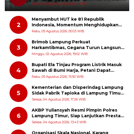
dan Hadir di Tengah Masyarakat
Kamis, 06 Agustus 2026, 14:24 WIB
Menyambut HUT ke 81 Republik
2
Indonesia, Momentum Menghidupkan
Kembali Semangat Juang Para Pahlawan
Rabu, 05 Agustus 2026, 00:03 WIB
Brimob Lampung Perkuat
3
Harkamtibmas, Gegana Turun Langsung
Patroli Dialogis ke Pasar dan Rumah
Minggu, 02 Agustus 2026, 19:02 WIB
Ibadah
Bupati Ela Tinjau Program Listrik Masuk
4
Sawah di Bumi Harja, Petani Dapat
Subsidi Pemasangan KWH
Rabu, 05 Agustus 2026, 15:50 WIB
Kementerian dan Disperindag Lampung
5
Sidak Pabrik Tapioka di Lampung Timur,
PPUKI Apresiasi Langkah Pengawasan
Selasa, 04 Agustus 2026, 17:26 WIB
AKBP Yuliansyah Resmi Pimpin Polres
6
Lampung Timur, Siap Lanjutkan Prestasi
Gemilang AKBP Heti Patmawati
Selasa, 04 Agustus 2026, 13:43 WIB
Organisasi Skala Nasional, Karang