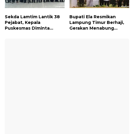
Sekda Lamtim Lantik 38
Bupati Ela Resmikan
Pejabat, Kepala
Lampung Timur Berhaji,
Puskesmas Diminta
Gerakan Menabung
Turun ke Lapangan dan
Syariah untuk Wujudkan
Hadir di Tengah
Impian ke Tanah Suci
Masyarakat