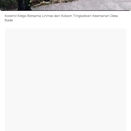
Koramil Klego Bersama Linmas dan Kokam Tingkatkan Keamanan Desa
Bade