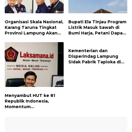
Organisasi Skala Nasional,
Bupati Ela Tinjau Program
Karang Taruna Tingkat
Listrik Masuk Sawah di
Provinsi Lampung Akan
Bumi Harja, Petani Dapat
Melakukan Temu Karya
Subsidi Pemasangan KWH
pada tanggal 7 dan 8
Agustus 2026
Kementerian dan
Disperindag Lampung
Sidak Pabrik Tapioka di
Lampung Timur, PPUKI
Apresiasi Langkah
Pengawasan
Menyambut HUT ke 81
Republik Indonesia,
Momentum
Menghidupkan Kembali
Semangat Juang Para
Pahlawan