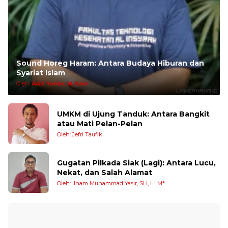
Sound Horeg Haram: Antara Budaya Hiburan dan
Syariat Islam
Oleh:
Adri Yanto, M.Kom
UMKM di Ujung Tanduk: Antara Bangkit
atau Mati Pelan-Pelan
Oleh: Jefri Taufik
Gugatan Pilkada Siak (Lagi): Antara Lucu,
Nekat, dan Salah Alamat
Oleh: Ilham Muhammad Yasir, SH, L.LM*