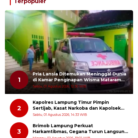
Terpopuler
Pria Lansia Ditemukan Meninggal Dunia
1
di Kamar Penginapan Wisma Mataram
Baru
Sabtu, 01 Agustus 2026, 12:30 WIB
Kapolres Lampung Timur Pimpin
2
Sertijab, Kasat Narkoba dan Kapolsek
Sekampung Udik Berganti
Sabtu, 01 Agustus 2026, 14:33 WIB
Brimob Lampung Perkuat
3
Harkamtibmas, Gegana Turun Langsung
Patroli Dialogis ke Pasar dan Rumah