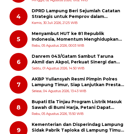
Minggu, 02 Agustus 2026, 19:02 WIB
Ibadah
DPRD Lampung Beri Sejumlah Catatan
4
Strategis untuk Pemprov dalam
Pertanggungjawaban APBD 2025
Kamis, 30 Juli 2026, 21:25 WIB
Menyambut HUT ke 81 Republik
5
Indonesia, Momentum Menghidupkan
Kembali Semangat Juang Para Pahlawan
Rabu, 05 Agustus 2026, 00:03 WIB
Danrem 043/Gatam Sambut Taruna
6
Akmil dan Akpol, Perkuat Sinergi dan
Pengabdian untuk Masyarakat
Sabtu, 01 Agustus 2026, 14:50 WIB
AKBP Yuliansyah Resmi Pimpin Polres
7
Lampung Timur, Siap Lanjutkan Prestasi
Gemilang AKBP Heti Patmawati
Selasa, 04 Agustus 2026, 13:43 WIB
Bupati Ela Tinjau Program Listrik Masuk
8
Sawah di Bumi Harja, Petani Dapat
Subsidi Pemasangan KWH
Rabu, 05 Agustus 2026, 15:50 WIB
Kementerian dan Disperindag Lampung
9
Sidak Pabrik Tapioka di Lampung Timur,