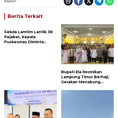
Bagikan
Berita Terkait
Sekda Lamtim Lantik 38
Pejabat, Kepala
Puskesmas Diminta
Turun ke Lapangan dan
Hadir di Tengah
Masyarakat
Bupati Ela Resmikan
Lampung Timur Berhaji,
Gerakan Menabung
Syariah untuk Wujudkan
Impian ke Tanah Suci