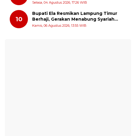
PPUKI Apresiasi Langkah Pengawasan
Selasa, 04 Agustus 2026, 17:26 WIB
Bupati Ela Resmikan Lampung Timur
10
Berhaji, Gerakan Menabung Syariah
untuk Wujudkan Impian ke Tanah Suci
Kamis, 06 Agustus 2026, 13:55 WIB