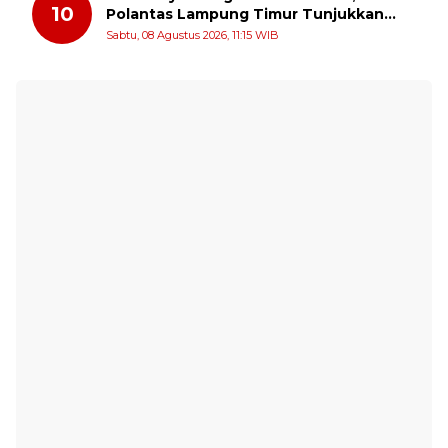
10
Polantas Lampung Timur Tunjukkan
Kepedulian Sosial
Sabtu, 08 Agustus 2026, 11:15 WIB