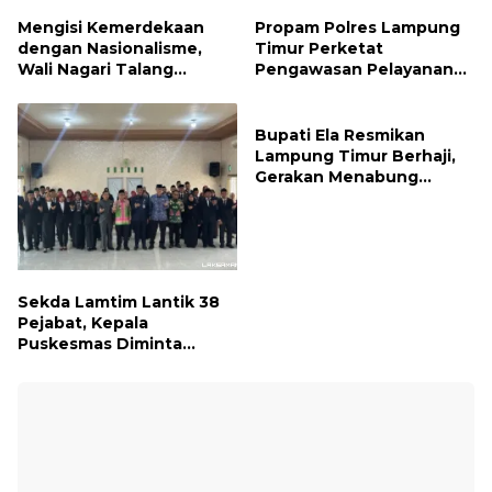
Mengisi Kemerdekaan
Propam Polres Lampung
dengan Nasionalisme,
Timur Perketat
Wali Nagari Talang
Pengawasan Pelayanan
Serukan Pengibaran
Publik, Pastikan Layanan
Bendera Merah Putih
Profesional dan Bebas
Sepanjang Agustus
Penyimpangan
Bupati Ela Resmikan
Lampung Timur Berhaji,
Gerakan Menabung
Syariah untuk Wujudkan
Impian ke Tanah Suci
Sekda Lamtim Lantik 38
Pejabat, Kepala
Puskesmas Diminta
Turun ke Lapangan dan
Hadir di Tengah
Masyarakat