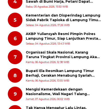
4
Sawah di Bumi Harja, Petani Dapat
Subsidi Pemasangan KWH
Rabu, 05 Agustus 2026, 15:50 WIB
Kementerian dan Disperindag Lampung
5
Sidak Pabrik Tapioka di Lampung Timur,
PPUKI Apresiasi Langkah Pengawasan
Selasa, 04 Agustus 2026, 17:26 WIB
AKBP Yuliansyah Resmi Pimpin Polres
6
Lampung Timur, Siap Lanjutkan Prestasi
Gemilang AKBP Heti Patmawati
Selasa, 04 Agustus 2026, 13:43 WIB
Organisasi Skala Nasional, Karang
7
Taruna Tingkat Provinsi Lampung Akan
Melakukan Temu Karya pada tanggal 7
Kamis, 06 Agustus 2026, 12:38 WIB
dan 8 Agustus 2026
Bupati Ela Resmikan Lampung Timur
8
Berhaji, Gerakan Menabung Syariah
untuk Wujudkan Impian ke Tanah Suci
Kamis, 06 Agustus 2026, 13:55 WIB
Mengisi Kemerdekaan dengan
9
Nasionalisme, Wali Nagari Talang
Serukan Pengibaran Bendera Merah
Jumat, 07 Agustus 2026, 00:02 WIB
Putih Sepanjang Agustus
Tak Hanya Mengatur Lalu Lintas,