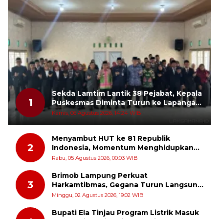
Sekda Lamtim Lantik 38 Pejabat, Kepala
1
Puskesmas Diminta Turun ke Lapangan
dan Hadir di Tengah Masyarakat
Kamis, 06 Agustus 2026, 14:24 WIB
Menyambut HUT ke 81 Republik
2
Indonesia, Momentum Menghidupkan
Kembali Semangat Juang Para Pahlawan
Rabu, 05 Agustus 2026, 00:03 WIB
Brimob Lampung Perkuat
3
Harkamtibmas, Gegana Turun Langsung
Patroli Dialogis ke Pasar dan Rumah
Minggu, 02 Agustus 2026, 19:02 WIB
Ibadah
Bupati Ela Tinjau Program Listrik Masuk