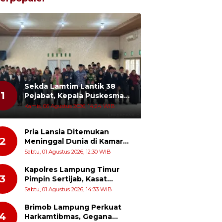
Sekda Lamtim Lantik 38
1
Pejabat, Kepala Puskesmas
Diminta Turun ke Lapangan
Kamis, 06 Agustus 2026, 14:24 WIB
dan Hadir di Tengah
Masyarakat
Pria Lansia Ditemukan
2
Meninggal Dunia di Kamar
Penginapan Wisma Mataram
Sabtu, 01 Agustus 2026, 12:30 WIB
Baru
Kapolres Lampung Timur
3
Pimpin Sertijab, Kasat
Narkoba dan Kapolsek
Sabtu, 01 Agustus 2026, 14:33 WIB
Sekampung Udik Berganti
Brimob Lampung Perkuat
4
Harkamtibmas, Gegana