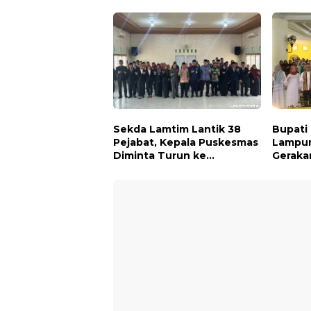
Kepedulian Sosial
Pengib
Putih 
Sekda Lamtim Lantik 38
Bupati
Pejabat, Kepala Puskesmas
Lampun
Diminta Turun ke
Geraka
Lapangan dan Hadir di
untuk 
Tengah Masyarakat
Tanah 