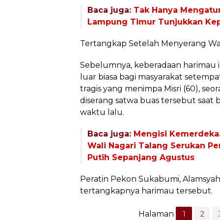
Baca juga:
Tak Hanya Mengatur 
Lampung Timur Tunjukkan Kepe
Tertangkap Setelah Menyerang W
Sebelumnya, keberadaan harimau 
luar biasa bagi masyarakat setempa
tragis yang menimpa Misri (60), seo
diserang satwa buas tersebut saat 
waktu lalu.
Baca juga:
Mengisi Kemerdekaa
Wali Nagari Talang Serukan P
Putih Sepanjang Agustus
Peratin Pekon Sukabumi, Alamsya
tertangkapnya harimau tersebut.
Halaman
1
2