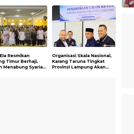
aran Bendera Merah
Publik, Pastikan Layanan
Sepanjang Agustus
Profesional dan Bebas
Penyimpangan
 Ela Resmikan
Organisasi Skala Nasional,
g Timur Berhaji,
Karang Taruna Tingkat
n Menabung Syariah
Provinsi Lampung Akan
Wujudkan Impian ke
Melakukan Temu Karya
Suci
pada tanggal 7 dan 8
Agustus 2026