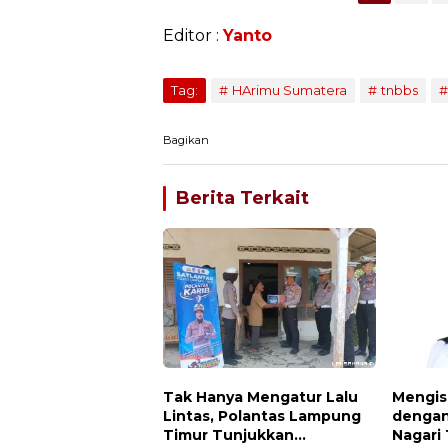
Editor :
Yanto
Tag:
HArimu Sumatera
tnbbs
Bagikan
Berita Terkait
Tak Hanya Mengatur Lalu
Mengis
Lintas, Polantas Lampung
dengan
Timur Tunjukkan
Nagari