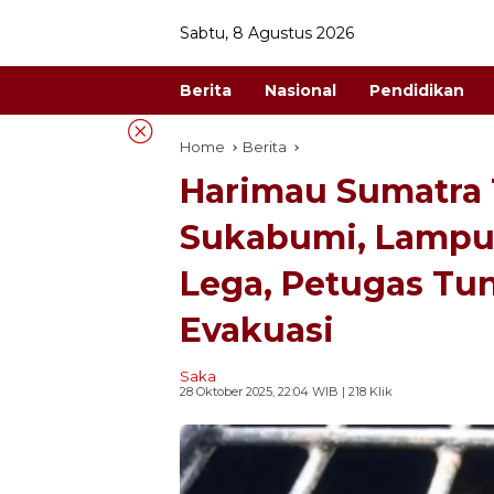
Skip
Sabtu, 8 Agustus 2026
to
content
Berita
Nasional
Pendidikan
Home
Berita
Harimau Sumatra 
Sukabumi, Lampu
Lega, Petugas T
Evakuasi
Saka
28 Oktober 2025, 22:04 WIB
| 218 Klik