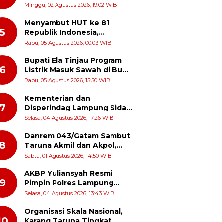
Turun Langsung Patroli
Minggu, 02 Agustus 2026, 19:02 WIB
Dialogis ke Pasar dan Rumah
Ibadah
Menyambut HUT ke 81
5
Republik Indonesia,
Momentum Menghidupkan
Rabu, 05 Agustus 2026, 00:03 WIB
Kembali Semangat Juang
Para Pahlawan
Bupati Ela Tinjau Program
6
Listrik Masuk Sawah di Bumi
Harja, Petani Dapat Subsidi
Rabu, 05 Agustus 2026, 15:50 WIB
Pemasangan KWH
Kementerian dan
7
Disperindag Lampung Sidak
Pabrik Tapioka di Lampung
Selasa, 04 Agustus 2026, 17:26 WIB
Timur, PPUKI Apresiasi
Langkah Pengawasan
Danrem 043/Gatam Sambut
8
Taruna Akmil dan Akpol,
Perkuat Sinergi dan
Sabtu, 01 Agustus 2026, 14:50 WIB
Pengabdian untuk
Masyarakat
AKBP Yuliansyah Resmi
9
Pimpin Polres Lampung
Timur, Siap Lanjutkan
Selasa, 04 Agustus 2026, 13:43 WIB
Prestasi Gemilang AKBP Heti
Patmawati
Organisasi Skala Nasional,
10
Karang Taruna Tingkat