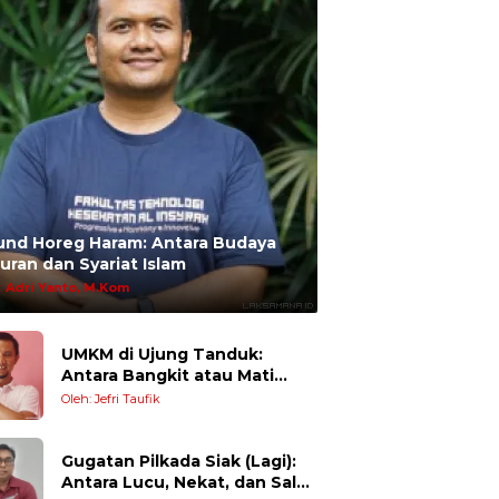
und Horeg Haram: Antara Budaya
uran dan Syariat Islam
:
Adri Yanto, M.Kom
UMKM di Ujung Tanduk:
Antara Bangkit atau Mati
Pelan-Pelan
Oleh: Jefri Taufik
Gugatan Pilkada Siak (Lagi):
Antara Lucu, Nekat, dan Salah