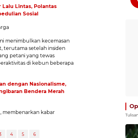
Lalu Lintas, Polantas
dulian Sosial
arga
ini menimbulkan kecemasan
t, terutama setelah insiden
rang petani yang tewas
beraktivitas di kebun beberapa
n dengan Nasionalisme,
engibaran Bendera Merah
Op
h, membenarkan kabar
Tulisa
3
4
5
6