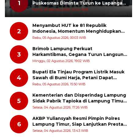
1
Puskesmas Diminta Turun ke Lapangan
dan Hadir di Tengah Masyarakat
Kamis, 06 Agustus 2026, 14:24 WIB
Menyambut HUT ke 81 Republik
2
Indonesia, Momentum Menghidupkan
Kembali Semangat Juang Para Pahlawan
Rabu, 05 Agustus 2026, 00:03 WIB
Brimob Lampung Perkuat
3
Harkamtibmas, Gegana Turun Langsung
Patroli Dialogis ke Pasar dan Rumah
Minggu, 02 Agustus 2026, 19:02 WIB
Ibadah
Bupati Ela Tinjau Program Listrik Masuk
4
Sawah di Bumi Harja, Petani Dapat
Subsidi Pemasangan KWH
Rabu, 05 Agustus 2026, 15:50 WIB
Kementerian dan Disperindag Lampung
5
Sidak Pabrik Tapioka di Lampung Timur,
PPUKI Apresiasi Langkah Pengawasan
Selasa, 04 Agustus 2026, 17:26 WIB
AKBP Yuliansyah Resmi Pimpin Polres
6
Lampung Timur, Siap Lanjutkan Prestasi
Gemilang AKBP Heti Patmawati
Selasa, 04 Agustus 2026, 13:43 WIB