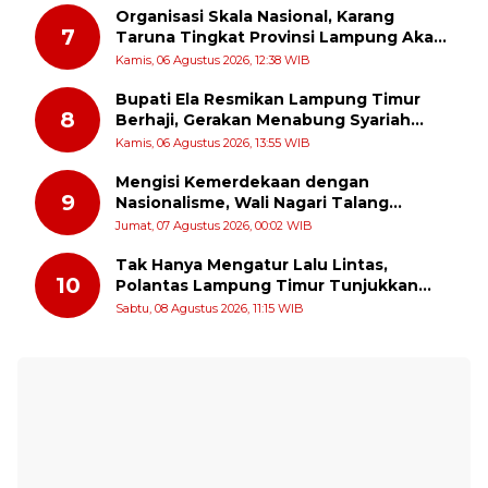
Organisasi Skala Nasional, Karang
7
Taruna Tingkat Provinsi Lampung Akan
Melakukan Temu Karya pada tanggal 7
Kamis, 06 Agustus 2026, 12:38 WIB
dan 8 Agustus 2026
Bupati Ela Resmikan Lampung Timur
8
Berhaji, Gerakan Menabung Syariah
untuk Wujudkan Impian ke Tanah Suci
Kamis, 06 Agustus 2026, 13:55 WIB
Mengisi Kemerdekaan dengan
9
Nasionalisme, Wali Nagari Talang
Serukan Pengibaran Bendera Merah
Jumat, 07 Agustus 2026, 00:02 WIB
Putih Sepanjang Agustus
Tak Hanya Mengatur Lalu Lintas,
10
Polantas Lampung Timur Tunjukkan
Kepedulian Sosial
Sabtu, 08 Agustus 2026, 11:15 WIB