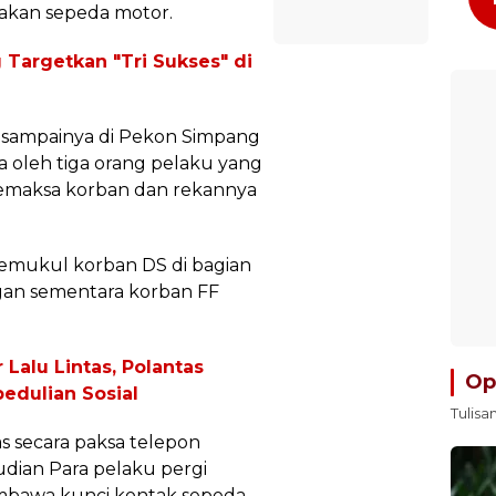
kan sepeda motor.
Targetkan "Tri Sukses" di
esampainya di Pekon Simpang
sa oleh tiga orang pelaku yang
memaksa korban dan rekannya
memukul korban DS di bagian
an sementara korban FF
Lalu Lintas, Polantas
Op
dulian Sosial
Tulisa
s secara paksa telepon
dian Para pelaku pergi
bawa kunci kontak sepeda