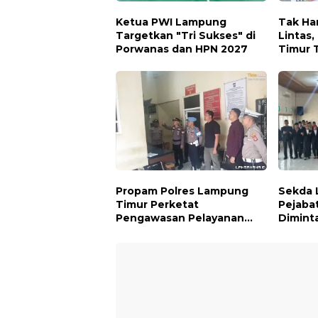
Ketua PWI Lampung
Tak Ha
Targetkan "Tri Sukses" di
Lintas
Porwanas dan HPN 2027
Timur 
Kepedu
Propam Polres Lampung
Sekda 
Timur Perketat
Pejaba
Pengawasan Pelayanan
Dimint
Publik, Pastikan Layanan
Lapang
Profesional dan Bebas
Tengah
Penyimpangan