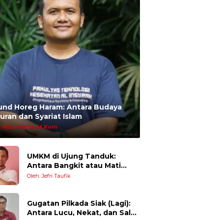
und Horeg Haram: Antara Budaya
uran dan Syariat Islam
:
Adri Yanto, M.Kom
UMKM di Ujung Tanduk:
Antara Bangkit atau Mati
Pelan-Pelan
Oleh: Jefri Taufik
Gugatan Pilkada Siak (Lagi):
Antara Lucu, Nekat, dan Salah