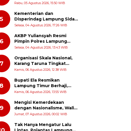
Harja, Petani Dapat Subsidi
Rabu, 05 Agustus 2026, 15:50 WIB
Pemasangan KWH
Kementerian dan
5
Disperindag Lampung Sidak
Pabrik Tapioka di Lampung
Selasa, 04 Agustus 2026, 17:26 WIB
Timur, PPUKI Apresiasi
Langkah Pengawasan
AKBP Yuliansyah Resmi
6
Pimpin Polres Lampung
Timur, Siap Lanjutkan
Selasa, 04 Agustus 2026, 13:43 WIB
Prestasi Gemilang AKBP Heti
Patmawati
Organisasi Skala Nasional,
7
Karang Taruna Tingkat
Provinsi Lampung Akan
Kamis, 06 Agustus 2026, 12:38 WIB
Melakukan Temu Karya pada
tanggal 7 dan 8 Agustus
Bupati Ela Resmikan
8
2026
Lampung Timur Berhaji,
Gerakan Menabung Syariah
Kamis, 06 Agustus 2026, 13:55 WIB
untuk Wujudkan Impian ke
Tanah Suci
Mengisi Kemerdekaan
9
dengan Nasionalisme, Wali
Nagari Talang Serukan
Jumat, 07 Agustus 2026, 00:02 WIB
Pengibaran Bendera Merah
Putih Sepanjang Agustus
Tak Hanya Mengatur Lalu
10
Lintas, Polantas Lampung