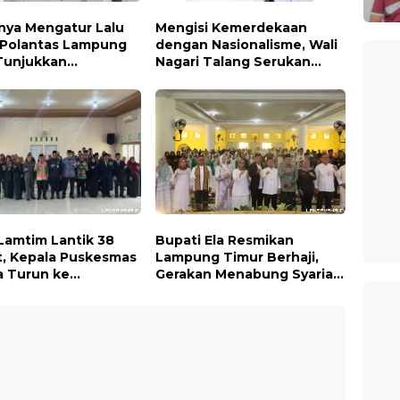
nya Mengatur Lalu
Mengisi Kemerdekaan
, Polantas Lampung
dengan Nasionalisme, Wali
Tunjukkan
Nagari Talang Serukan
lian Sosial
Pengibaran Bendera Merah
Putih Sepanjang Agustus
Lamtim Lantik 38
Bupati Ela Resmikan
t, Kepala Puskesmas
Lampung Timur Berhaji,
a Turun ke
Gerakan Menabung Syariah
an dan Hadir di
untuk Wujudkan Impian ke
 Masyarakat
Tanah Suci