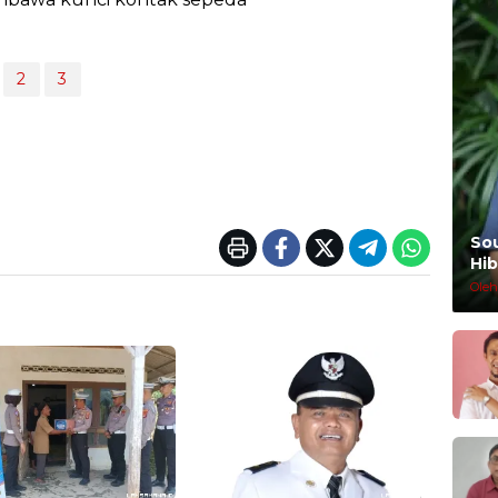
2
3
So
Hib
Oleh