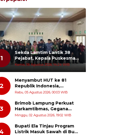
Sekda Lamtim Lantik 38
1
Pejabat, Kepala Puskesmas
Diminta Turun ke Lapangan
Kamis, 06 Agustus 2026, 14:24 WIB
dan Hadir di Tengah
Masyarakat
Menyambut HUT ke 81
2
Republik Indonesia,
Momentum Menghidupkan
Rabu, 05 Agustus 2026, 00:03 WIB
Kembali Semangat Juang
Para Pahlawan
Brimob Lampung Perkuat
3
Harkamtibmas, Gegana
Turun Langsung Patroli
Minggu, 02 Agustus 2026, 19:02 WIB
Dialogis ke Pasar dan Rumah
Ibadah
Bupati Ela Tinjau Program
4
Listrik Masuk Sawah di Bumi