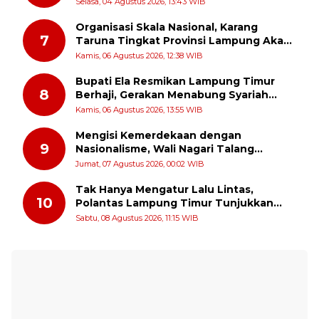
Gemilang AKBP Heti Patmawati
Selasa, 04 Agustus 2026, 13:43 WIB
Organisasi Skala Nasional, Karang
7
Taruna Tingkat Provinsi Lampung Akan
Melakukan Temu Karya pada tanggal 7
Kamis, 06 Agustus 2026, 12:38 WIB
dan 8 Agustus 2026
Bupati Ela Resmikan Lampung Timur
8
Berhaji, Gerakan Menabung Syariah
untuk Wujudkan Impian ke Tanah Suci
Kamis, 06 Agustus 2026, 13:55 WIB
Mengisi Kemerdekaan dengan
9
Nasionalisme, Wali Nagari Talang
Serukan Pengibaran Bendera Merah
Jumat, 07 Agustus 2026, 00:02 WIB
Putih Sepanjang Agustus
Tak Hanya Mengatur Lalu Lintas,
10
Polantas Lampung Timur Tunjukkan
Kepedulian Sosial
Sabtu, 08 Agustus 2026, 11:15 WIB