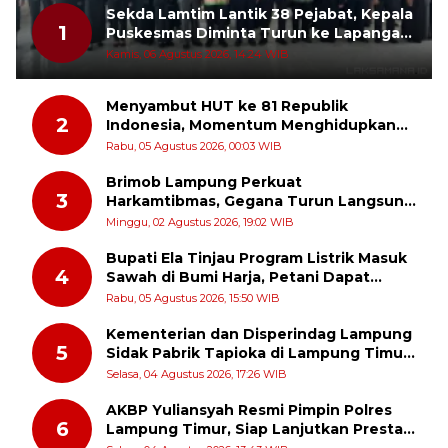
Sekda Lamtim Lantik 38 Pejabat, Kepala
1
Puskesmas Diminta Turun ke Lapangan
dan Hadir di Tengah Masyarakat
Kamis, 06 Agustus 2026, 14:24 WIB
Menyambut HUT ke 81 Republik
2
Indonesia, Momentum Menghidupkan
Kembali Semangat Juang Para Pahlawan
Rabu, 05 Agustus 2026, 00:03 WIB
Brimob Lampung Perkuat
3
Harkamtibmas, Gegana Turun Langsung
Patroli Dialogis ke Pasar dan Rumah
Minggu, 02 Agustus 2026, 19:02 WIB
Ibadah
Bupati Ela Tinjau Program Listrik Masuk
4
Sawah di Bumi Harja, Petani Dapat
Subsidi Pemasangan KWH
Rabu, 05 Agustus 2026, 15:50 WIB
Kementerian dan Disperindag Lampung
5
Sidak Pabrik Tapioka di Lampung Timur,
PPUKI Apresiasi Langkah Pengawasan
Selasa, 04 Agustus 2026, 17:26 WIB
AKBP Yuliansyah Resmi Pimpin Polres
6
Lampung Timur, Siap Lanjutkan Prestasi