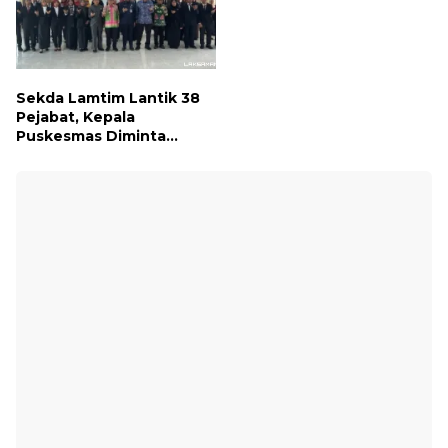
Syariah untuk Wujudkan
Impian ke Tanah Suci
Sekda Lamtim Lantik 38
Pejabat, Kepala
Puskesmas Diminta
Turun ke Lapangan dan
Hadir di Tengah
Masyarakat