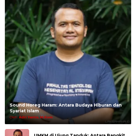
Sound Horeg Haram: Antara Budaya Hiburan dan
Syariat Islam
Oleh:
Adri Yanto, M.Kom
UMKM di Ujung Tanduk: Antara Bangkit