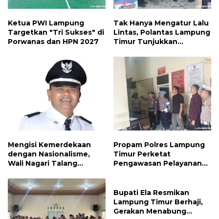
Ketua PWI Lampung
Tak Hanya Mengatur Lalu
Targetkan "Tri Sukses" di
Lintas, Polantas Lampung
Porwanas dan HPN 2027
Timur Tunjukkan
Kepedulian Sosial
Mengisi Kemerdekaan
Propam Polres Lampung
dengan Nasionalisme,
Timur Perketat
Wali Nagari Talang
Pengawasan Pelayanan
Serukan Pengibaran
Publik, Pastikan Layanan
Bendera Merah Putih
Profesional dan Bebas
Sepanjang Agustus
Penyimpangan
Bupati Ela Resmikan
Lampung Timur Berhaji,
Gerakan Menabung