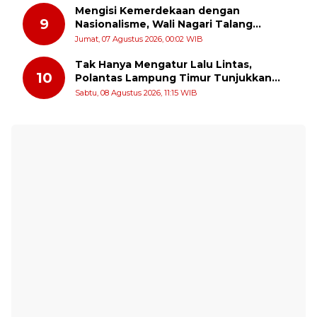
Mengisi Kemerdekaan dengan
9
Nasionalisme, Wali Nagari Talang
Serukan Pengibaran Bendera Merah
Jumat, 07 Agustus 2026, 00:02 WIB
Putih Sepanjang Agustus
Tak Hanya Mengatur Lalu Lintas,
10
Polantas Lampung Timur Tunjukkan
Kepedulian Sosial
Sabtu, 08 Agustus 2026, 11:15 WIB