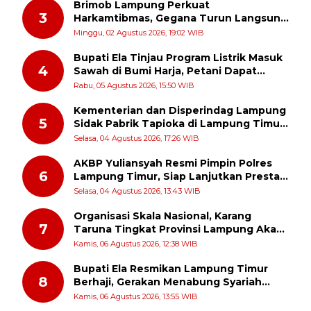
Brimob Lampung Perkuat
3
Harkamtibmas, Gegana Turun Langsung
Patroli Dialogis ke Pasar dan Rumah
Minggu, 02 Agustus 2026, 19:02 WIB
Ibadah
Bupati Ela Tinjau Program Listrik Masuk
4
Sawah di Bumi Harja, Petani Dapat
Subsidi Pemasangan KWH
Rabu, 05 Agustus 2026, 15:50 WIB
Kementerian dan Disperindag Lampung
5
Sidak Pabrik Tapioka di Lampung Timur,
PPUKI Apresiasi Langkah Pengawasan
Selasa, 04 Agustus 2026, 17:26 WIB
AKBP Yuliansyah Resmi Pimpin Polres
6
Lampung Timur, Siap Lanjutkan Prestasi
Gemilang AKBP Heti Patmawati
Selasa, 04 Agustus 2026, 13:43 WIB
Organisasi Skala Nasional, Karang
7
Taruna Tingkat Provinsi Lampung Akan
Melakukan Temu Karya pada tanggal 7
Kamis, 06 Agustus 2026, 12:38 WIB
dan 8 Agustus 2026
Bupati Ela Resmikan Lampung Timur
8
Berhaji, Gerakan Menabung Syariah
untuk Wujudkan Impian ke Tanah Suci
Kamis, 06 Agustus 2026, 13:55 WIB