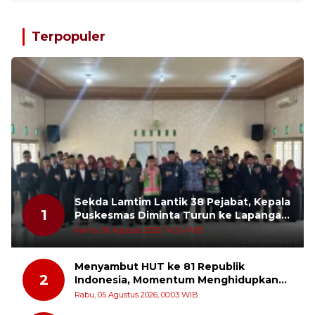
Terpopuler
Sekda Lamtim Lantik 38 Pejabat, Kepala
1
Puskesmas Diminta Turun ke Lapangan
dan Hadir di Tengah Masyarakat
Kamis, 06 Agustus 2026, 14:24 WIB
Menyambut HUT ke 81 Republik
2
Indonesia, Momentum Menghidupkan
Kembali Semangat Juang Para Pahlawan
Rabu, 05 Agustus 2026, 00:03 WIB