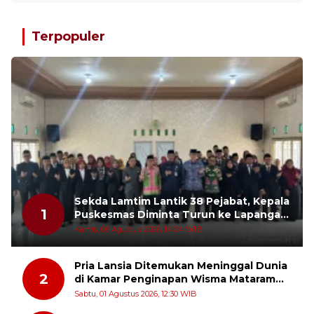
Terpopuler
Sekda Lamtim Lantik 38 Pejabat, Kepala
1
Puskesmas Diminta Turun ke Lapangan
dan Hadir di Tengah Masyarakat
Kamis, 06 Agustus 2026, 14:24 WIB
Pria Lansia Ditemukan Meninggal Dunia
2
di Kamar Penginapan Wisma Mataram
Baru
Sabtu, 01 Agustus 2026, 12:30 WIB