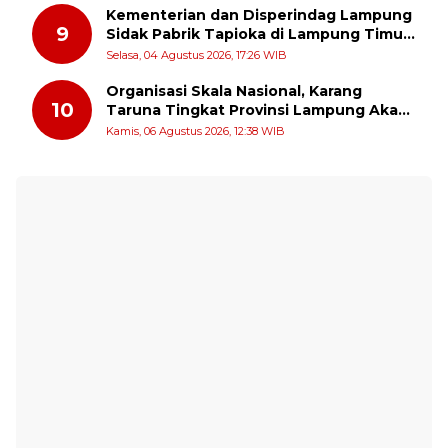
Kementerian dan Disperindag Lampung
9
Sidak Pabrik Tapioka di Lampung Timur,
PPUKI Apresiasi Langkah Pengawasan
Selasa, 04 Agustus 2026, 17:26 WIB
Organisasi Skala Nasional, Karang
10
Taruna Tingkat Provinsi Lampung Akan
Melakukan Temu Karya pada tanggal 7
Kamis, 06 Agustus 2026, 12:38 WIB
dan 8 Agustus 2026