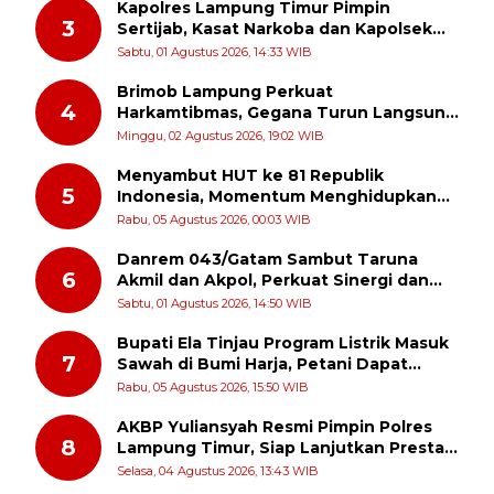
Kapolres Lampung Timur Pimpin
3
Sertijab, Kasat Narkoba dan Kapolsek
Sekampung Udik Berganti
Sabtu, 01 Agustus 2026, 14:33 WIB
Brimob Lampung Perkuat
4
Harkamtibmas, Gegana Turun Langsung
Patroli Dialogis ke Pasar dan Rumah
Minggu, 02 Agustus 2026, 19:02 WIB
Ibadah
Menyambut HUT ke 81 Republik
5
Indonesia, Momentum Menghidupkan
Kembali Semangat Juang Para Pahlawan
Rabu, 05 Agustus 2026, 00:03 WIB
Danrem 043/Gatam Sambut Taruna
6
Akmil dan Akpol, Perkuat Sinergi dan
Pengabdian untuk Masyarakat
Sabtu, 01 Agustus 2026, 14:50 WIB
Bupati Ela Tinjau Program Listrik Masuk
7
Sawah di Bumi Harja, Petani Dapat
Subsidi Pemasangan KWH
Rabu, 05 Agustus 2026, 15:50 WIB
AKBP Yuliansyah Resmi Pimpin Polres
8
Lampung Timur, Siap Lanjutkan Prestasi
Gemilang AKBP Heti Patmawati
Selasa, 04 Agustus 2026, 13:43 WIB