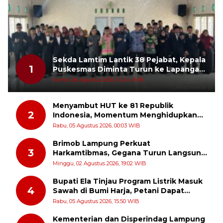
Sekda Lamtim Lantik 38 Pejabat, Kepala
1
Puskesmas Diminta Turun ke Lapangan
dan Hadir di Tengah Masyarakat
Kamis, 06 Agustus 2026, 14:24 WIB
Menyambut HUT ke 81 Republik
2
Indonesia, Momentum Menghidupkan
Kembali Semangat Juang Para Pahlawan
Rabu, 05 Agustus 2026, 00:03 WIB
Brimob Lampung Perkuat
3
Harkamtibmas, Gegana Turun Langsung
Patroli Dialogis ke Pasar dan Rumah
Minggu, 02 Agustus 2026, 19:02 WIB
Ibadah
Bupati Ela Tinjau Program Listrik Masuk
4
Sawah di Bumi Harja, Petani Dapat
Subsidi Pemasangan KWH
Rabu, 05 Agustus 2026, 15:50 WIB
Kementerian dan Disperindag Lampung