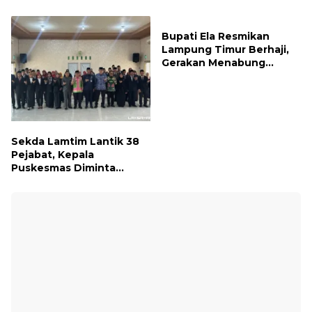
Serukan Pengibaran
Publik, Pastikan Layanan
Bendera Merah Putih
Profesional dan Bebas
Sepanjang Agustus
Penyimpangan
Bupati Ela Resmikan
Lampung Timur Berhaji,
Gerakan Menabung
Syariah untuk Wujudkan
Impian ke Tanah Suci
Sekda Lamtim Lantik 38
Pejabat, Kepala
Puskesmas Diminta
Turun ke Lapangan dan
Hadir di Tengah
Masyarakat