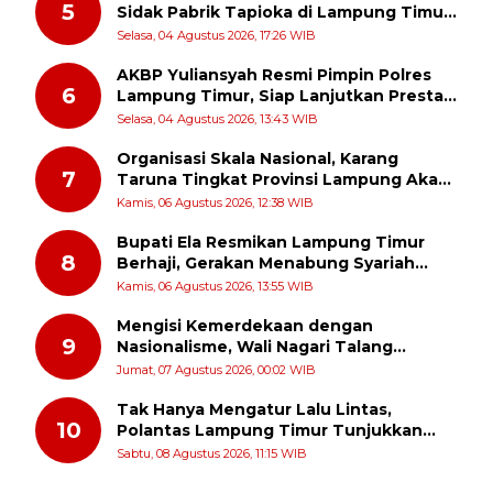
5
Sidak Pabrik Tapioka di Lampung Timur,
PPUKI Apresiasi Langkah Pengawasan
Selasa, 04 Agustus 2026, 17:26 WIB
AKBP Yuliansyah Resmi Pimpin Polres
6
Lampung Timur, Siap Lanjutkan Prestasi
Gemilang AKBP Heti Patmawati
Selasa, 04 Agustus 2026, 13:43 WIB
Organisasi Skala Nasional, Karang
7
Taruna Tingkat Provinsi Lampung Akan
Melakukan Temu Karya pada tanggal 7
Kamis, 06 Agustus 2026, 12:38 WIB
dan 8 Agustus 2026
Bupati Ela Resmikan Lampung Timur
8
Berhaji, Gerakan Menabung Syariah
untuk Wujudkan Impian ke Tanah Suci
Kamis, 06 Agustus 2026, 13:55 WIB
Mengisi Kemerdekaan dengan
9
Nasionalisme, Wali Nagari Talang
Serukan Pengibaran Bendera Merah
Jumat, 07 Agustus 2026, 00:02 WIB
Putih Sepanjang Agustus
Tak Hanya Mengatur Lalu Lintas,
10
Polantas Lampung Timur Tunjukkan
Kepedulian Sosial
Sabtu, 08 Agustus 2026, 11:15 WIB