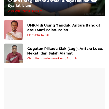
Sound Horeg Haram: Antara Budaya Hiburan dan
Syariat Islam
Oleh:
Adri Yanto, M.Kom
UMKM di Ujung Tanduk: Antara Bangkit
atau Mati Pelan-Pelan
Oleh: Jefri Taufik
Gugatan Pilkada Siak (Lagi): Antara Lucu,
Nekat, dan Salah Alamat
Oleh: Ilham Muhammad Yasir, SH, L.LM*