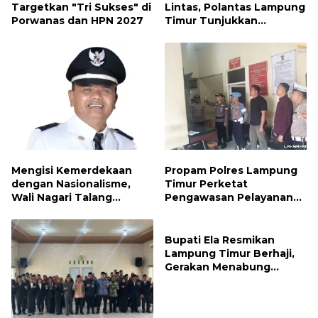
Targetkan "Tri Sukses" di
Lintas, Polantas Lampung
Porwanas dan HPN 2027
Timur Tunjukkan
Kepedulian Sosial
Mengisi Kemerdekaan
Propam Polres Lampung
dengan Nasionalisme,
Timur Perketat
Wali Nagari Talang
Pengawasan Pelayanan
Serukan Pengibaran
Publik, Pastikan Layanan
Bendera Merah Putih
Profesional dan Bebas
Sepanjang Agustus
Penyimpangan
Bupati Ela Resmikan
Lampung Timur Berhaji,
Gerakan Menabung
Syariah untuk Wujudkan
Impian ke Tanah Suci