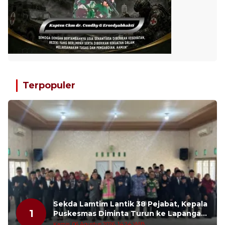
Terpopuler
Sekda Lamtim Lantik 38 Pejabat, Kepala
1
Puskesmas Diminta Turun ke Lapangan
dan Hadir di Tengah Masyarakat
Kamis, 06 Agustus 2026, 14:24 WIB