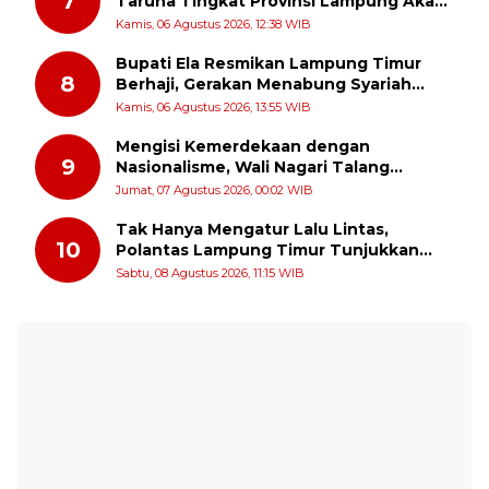
7
Taruna Tingkat Provinsi Lampung Akan
Melakukan Temu Karya pada tanggal 7
Kamis, 06 Agustus 2026, 12:38 WIB
dan 8 Agustus 2026
Bupati Ela Resmikan Lampung Timur
8
Berhaji, Gerakan Menabung Syariah
untuk Wujudkan Impian ke Tanah Suci
Kamis, 06 Agustus 2026, 13:55 WIB
Mengisi Kemerdekaan dengan
9
Nasionalisme, Wali Nagari Talang
Serukan Pengibaran Bendera Merah
Jumat, 07 Agustus 2026, 00:02 WIB
Putih Sepanjang Agustus
Tak Hanya Mengatur Lalu Lintas,
10
Polantas Lampung Timur Tunjukkan
Kepedulian Sosial
Sabtu, 08 Agustus 2026, 11:15 WIB