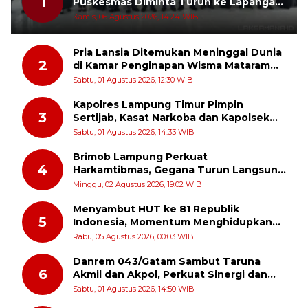
1
Puskesmas Diminta Turun ke Lapangan
dan Hadir di Tengah Masyarakat
Kamis, 06 Agustus 2026, 14:24 WIB
Pria Lansia Ditemukan Meninggal Dunia
2
di Kamar Penginapan Wisma Mataram
Baru
Sabtu, 01 Agustus 2026, 12:30 WIB
Kapolres Lampung Timur Pimpin
3
Sertijab, Kasat Narkoba dan Kapolsek
Sekampung Udik Berganti
Sabtu, 01 Agustus 2026, 14:33 WIB
Brimob Lampung Perkuat
4
Harkamtibmas, Gegana Turun Langsung
Patroli Dialogis ke Pasar dan Rumah
Minggu, 02 Agustus 2026, 19:02 WIB
Ibadah
Menyambut HUT ke 81 Republik
5
Indonesia, Momentum Menghidupkan
Kembali Semangat Juang Para Pahlawan
Rabu, 05 Agustus 2026, 00:03 WIB
Danrem 043/Gatam Sambut Taruna
6
Akmil dan Akpol, Perkuat Sinergi dan
Pengabdian untuk Masyarakat
Sabtu, 01 Agustus 2026, 14:50 WIB