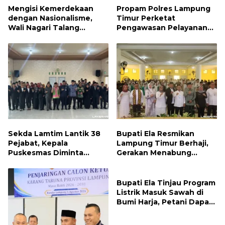
Mengisi Kemerdekaan
Propam Polres Lampung
dengan Nasionalisme,
Timur Perketat
Wali Nagari Talang
Pengawasan Pelayanan
Serukan Pengibaran
Publik, Pastikan Layanan
Bendera Merah Putih
Profesional dan Bebas
Sepanjang Agustus
Penyimpangan
Sekda Lamtim Lantik 38
Bupati Ela Resmikan
Pejabat, Kepala
Lampung Timur Berhaji,
Puskesmas Diminta
Gerakan Menabung
Turun ke Lapangan dan
Syariah untuk Wujudkan
Hadir di Tengah
Impian ke Tanah Suci
Masyarakat
Bupati Ela Tinjau Program
Listrik Masuk Sawah di
Bumi Harja, Petani Dapat
Subsidi Pemasangan KWH