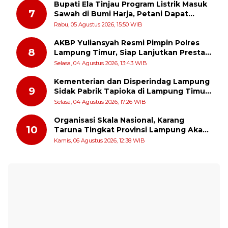
Bupati Ela Tinjau Program Listrik Masuk
7
Sawah di Bumi Harja, Petani Dapat
Subsidi Pemasangan KWH
Rabu, 05 Agustus 2026, 15:50 WIB
AKBP Yuliansyah Resmi Pimpin Polres
8
Lampung Timur, Siap Lanjutkan Prestasi
Gemilang AKBP Heti Patmawati
Selasa, 04 Agustus 2026, 13:43 WIB
Kementerian dan Disperindag Lampung
9
Sidak Pabrik Tapioka di Lampung Timur,
PPUKI Apresiasi Langkah Pengawasan
Selasa, 04 Agustus 2026, 17:26 WIB
Organisasi Skala Nasional, Karang
10
Taruna Tingkat Provinsi Lampung Akan
Melakukan Temu Karya pada tanggal 7
Kamis, 06 Agustus 2026, 12:38 WIB
dan 8 Agustus 2026