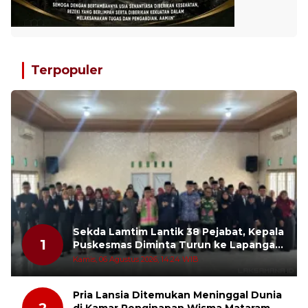
Terpopuler
Sekda Lamtim Lantik 38 Pejabat, Kepala
1
Puskesmas Diminta Turun ke Lapangan
dan Hadir di Tengah Masyarakat
Kamis, 06 Agustus 2026, 14:24 WIB
Pria Lansia Ditemukan Meninggal Dunia