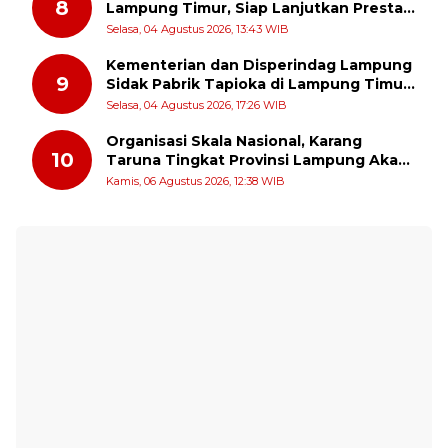
8
Lampung Timur, Siap Lanjutkan Prestasi
Gemilang AKBP Heti Patmawati
Selasa, 04 Agustus 2026, 13:43 WIB
Kementerian dan Disperindag Lampung
9
Sidak Pabrik Tapioka di Lampung Timur,
PPUKI Apresiasi Langkah Pengawasan
Selasa, 04 Agustus 2026, 17:26 WIB
Organisasi Skala Nasional, Karang
10
Taruna Tingkat Provinsi Lampung Akan
Melakukan Temu Karya pada tanggal 7
Kamis, 06 Agustus 2026, 12:38 WIB
dan 8 Agustus 2026