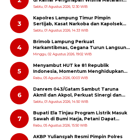
2
di Kamar Penginapan Wisma Mataram
Baru
Sabtu, 01 Agustus 2026, 12:30 WIB
Kapolres Lampung Timur Pimpin
3
Sertijab, Kasat Narkoba dan Kapolsek
Sekampung Udik Berganti
Sabtu, 01 Agustus 2026, 14:33 WIB
Brimob Lampung Perkuat
4
Harkamtibmas, Gegana Turun Langsung
Patroli Dialogis ke Pasar dan Rumah
Minggu, 02 Agustus 2026, 19:02 WIB
Ibadah
Menyambut HUT ke 81 Republik
5
Indonesia, Momentum Menghidupkan
Kembali Semangat Juang Para Pahlawan
Rabu, 05 Agustus 2026, 00:03 WIB
Danrem 043/Gatam Sambut Taruna
6
Akmil dan Akpol, Perkuat Sinergi dan
Pengabdian untuk Masyarakat
Sabtu, 01 Agustus 2026, 14:50 WIB
Bupati Ela Tinjau Program Listrik Masuk
7
Sawah di Bumi Harja, Petani Dapat
Subsidi Pemasangan KWH
Rabu, 05 Agustus 2026, 15:50 WIB
AKBP Yuliansyah Resmi Pimpin Polres