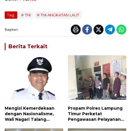
Tag:
TNI
TNI ANGKATAN LAUT
Bagikan
Berita Terkait
Mengisi Kemerdekaan
Propam Polres Lampung
dengan Nasionalisme,
Timur Perketat
Wali Nagari Talang
Pengawasan Pelayanan
Serukan Pengibaran
Publik, Pastikan Layanan
Bendera Merah Putih
Profesional dan Bebas