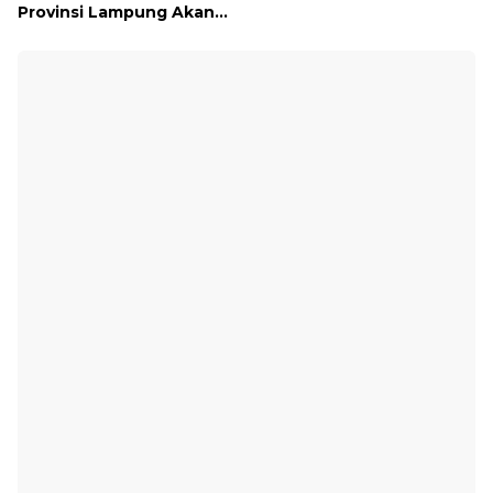
Provinsi Lampung Akan
Melakukan Temu Karya
pada tanggal 7 dan 8
Agustus 2026