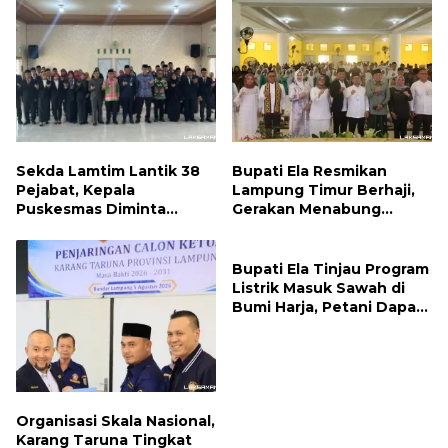
Sepanjang Agustus
Penyimpangan
Sekda Lamtim Lantik 38
Bupati Ela Resmikan
Pejabat, Kepala
Lampung Timur Berhaji,
Puskesmas Diminta
Gerakan Menabung
Turun ke Lapangan dan
Syariah untuk Wujudkan
Hadir di Tengah
Impian ke Tanah Suci
Masyarakat
Bupati Ela Tinjau Program
Listrik Masuk Sawah di
Bumi Harja, Petani Dapat
Subsidi Pemasangan KWH
Organisasi Skala Nasional,
Karang Taruna Tingkat