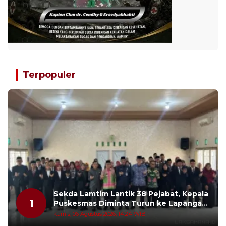
Terpopuler
Sekda Lamtim Lantik 38 Pejabat, Kepala
1
Puskesmas Diminta Turun ke Lapangan
dan Hadir di Tengah Masyarakat
Kamis, 06 Agustus 2026, 14:24 WIB