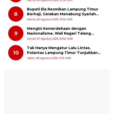
Kamis, 06 Agustus 2026, 12:38 WIB
dan 8 Agustus 2026
Bupati Ela Resmikan Lampung Timur
8
Berhaji, Gerakan Menabung Syariah
untuk Wujudkan Impian ke Tanah Suci
Kamis, 06 Agustus 2026, 13:55 WIB
Mengisi Kemerdekaan dengan
9
Nasionalisme, Wali Nagari Talang
Serukan Pengibaran Bendera Merah
Jumat, 07 Agustus 2026, 00:02 WIB
Putih Sepanjang Agustus
Tak Hanya Mengatur Lalu Lintas,
10
Polantas Lampung Timur Tunjukkan
Kepedulian Sosial
Sabtu, 08 Agustus 2026, 11:15 WIB