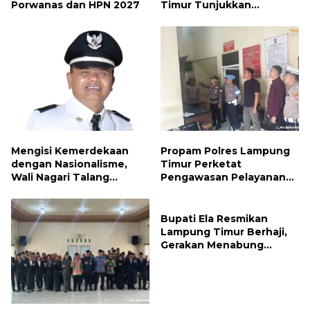
Porwanas dan HPN 2027
Timur Tunjukkan
Kepedulian Sosial
Mengisi Kemerdekaan
Propam Polres Lampung
dengan Nasionalisme,
Timur Perketat
Wali Nagari Talang
Pengawasan Pelayanan
Serukan Pengibaran
Publik, Pastikan Layanan
Bendera Merah Putih
Profesional dan Bebas
Sepanjang Agustus
Penyimpangan
Bupati Ela Resmikan
Lampung Timur Berhaji,
Gerakan Menabung
Syariah untuk Wujudkan
Impian ke Tanah Suci