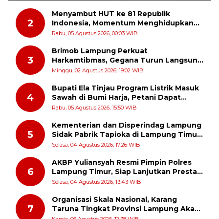
Menyambut HUT ke 81 Republik
2
Indonesia, Momentum Menghidupkan
Kembali Semangat Juang Para Pahlawan
Rabu, 05 Agustus 2026, 00:03 WIB
Brimob Lampung Perkuat
3
Harkamtibmas, Gegana Turun Langsung
Patroli Dialogis ke Pasar dan Rumah
Minggu, 02 Agustus 2026, 19:02 WIB
Ibadah
Bupati Ela Tinjau Program Listrik Masuk
4
Sawah di Bumi Harja, Petani Dapat
Subsidi Pemasangan KWH
Rabu, 05 Agustus 2026, 15:50 WIB
Kementerian dan Disperindag Lampung
5
Sidak Pabrik Tapioka di Lampung Timur,
PPUKI Apresiasi Langkah Pengawasan
Selasa, 04 Agustus 2026, 17:26 WIB
AKBP Yuliansyah Resmi Pimpin Polres
6
Lampung Timur, Siap Lanjutkan Prestasi
Gemilang AKBP Heti Patmawati
Selasa, 04 Agustus 2026, 13:43 WIB
Organisasi Skala Nasional, Karang
7
Taruna Tingkat Provinsi Lampung Akan
Melakukan Temu Karya pada tanggal 7