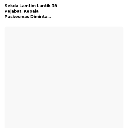
Sekda Lamtim Lantik 38
Pejabat, Kepala
Puskesmas Diminta
Turun ke Lapangan dan
Hadir di Tengah
Masyarakat